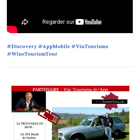
#Discovery #AppMobile #VinTourisme
#WineTourismTour