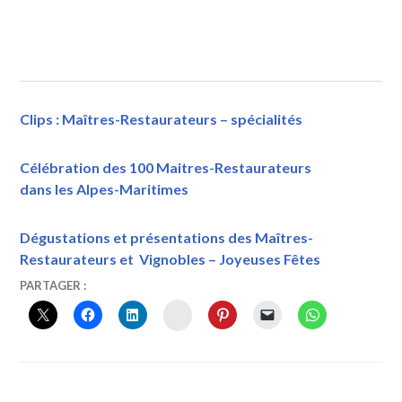
Clips : Maîtres-Restaurateurs – spécialités
Célébration des 100 Maitres-Restaurateurs
dans les Alpes-Maritimes
Dégustations et présentations des Maîtres-
Restaurateurs et Vignobles – Joyeuses Fêtes
14
VINTOURISME
"LA
PARTAGER :
DÉCEMBRE
BAIE
INSTAGRAM
2016
D'AMALFI"
,
COSTIERA
AMALFITANA
,
GERARDO
ET