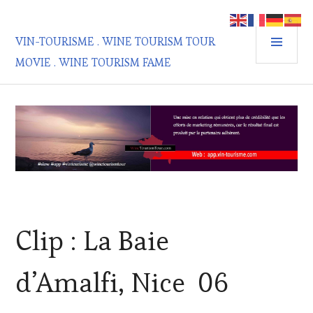
Aller
au
MEN
contenu
VIN-TOURISME . WINE TOURISM TOUR
PRIN
principal
MOVIE . WINE TOURISM FAME
ACTUALITÉS
,
Clip : La Baie
OENOTOURISME
,
RESTAURATEUR,
CHEF,
d’Amalfi, Nice 06
CUISINIER,
ŒNOLOGUE,
SOMMELIER