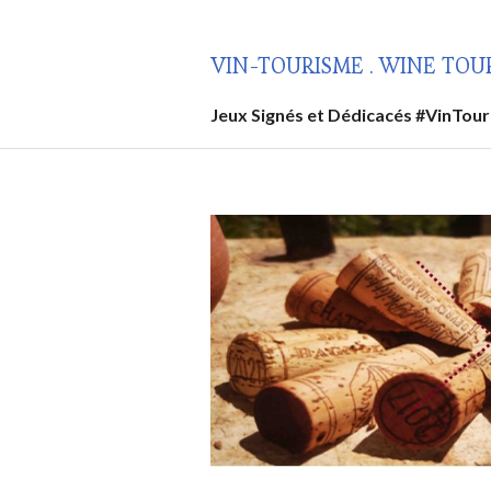
Aller
au
VIN-TOURISME . WINE TOU
contenu
principal
Jeux Signés et Dédicacés #VinTou