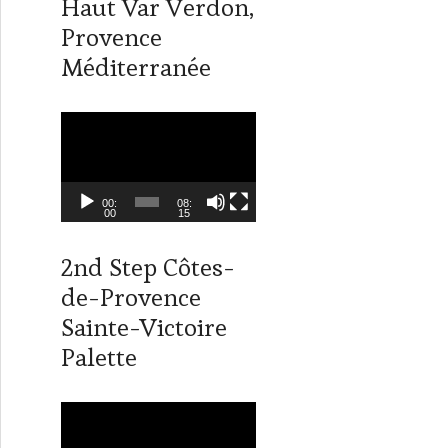
Haut Var Verdon,
n
Provence
Méditerranée
L
e
c
t
00:
08:
00
15
e
u
2nd Step Côtes-
r
de-Provence
v
i
Sainte-Victoire
d
Palette
é
o
L
e