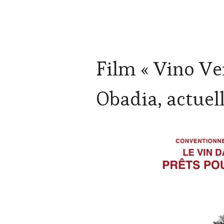
ACTUALITÉS
,
Film « Vino Ver
VIGNOBLES
Obadia, actuell