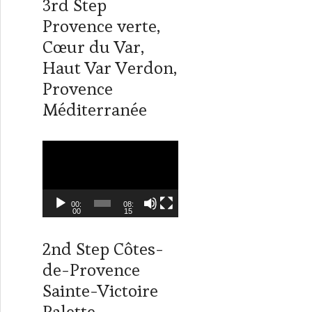
3rd Step
i
n
t
k
Provence verte,
t
e
Cœur du Var,
e
d
r
I
Haut Var Verdon,
n
Provence
Méditerranée
L
e
c
t
00:
08:
00
15
e
u
2nd Step Côtes-
r
de-Provence
v
i
Sainte-Victoire
d
Palette