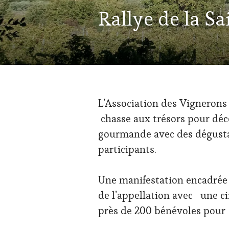
ACTUALITÉS
,
Rallye de la Sa
OENOTOURISME
,
VIGNOBLES
L’Association des Vignerons
chasse aux trésors pour déco
gourmande avec des dégusta
participants.
Une manifestation encadrée 
de l’appellation avec une c
près de 200 bénévoles pour 