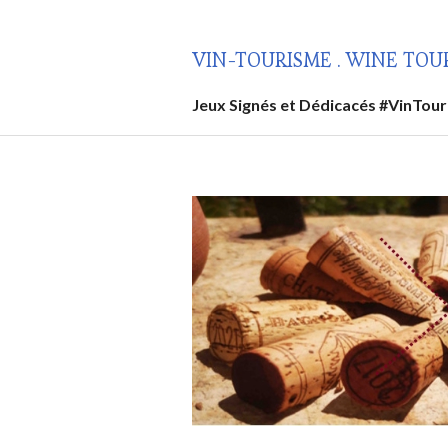
Aller
au
VIN-TOURISME . WINE TOU
contenu
principal
Jeux Signés et Dédicacés #VinTou