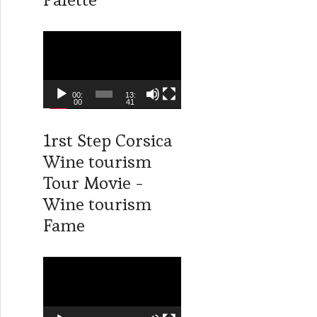
é
o
L
e
c
t
00:
13:
00
41
e
u
1rst Step Corsica
r
Wine tourism
v
i
Tour Movie -
d
Wine tourism
é
Fame
o
L
e
c
t