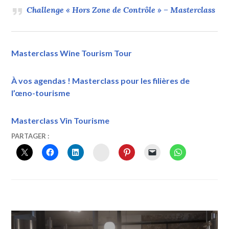
Challenge « Hors Zone de Contrôle » – Masterclass
Masterclass Wine Tourism Tour
À vos agendas ! Masterclass pour les filières de
l’œno-tourisme
Masterclass Vin Tourisme
17
VINTOURISME
PARTAGER :
JUIN
INSTAGRAM
2020
Navigation