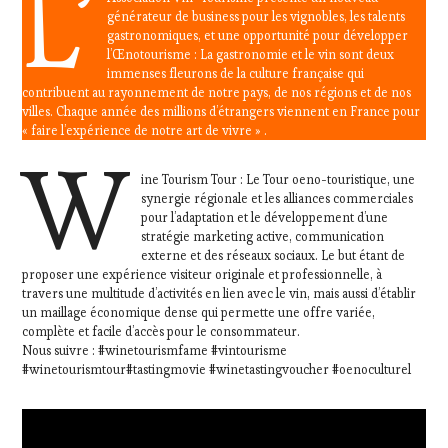
L’
générateur de business pour les vignobles, les talents
gastronomiques, et une opportunité pour développer
l’Œnotourisme : La gastronomie et le vin sont deux
immenses fleurons de la culture française qui
contribuent au rayonnement de notre pays, de nos régions et de nos
villes. Chaque année des millions d’étrangers viennent en France pour
« faire l’expérience de notre art de vivre » .
W
ine Tourism Tour : Le Tour oeno-touristique, une
synergie régionale et les alliances commerciales
pour l’adaptation et le développement d’une
stratégie marketing active, communication
externe et des réseaux sociaux. Le but étant de
proposer une expérience visiteur originale et professionnelle, à
travers une multitude d’activités en lien avec le vin, mais aussi d’établir
un maillage économique dense qui permette une offre variée,
complète et facile d’accès pour le consommateur.
Nous suivre : #winetourismfame #vintourisme
#winetourismtour#tastingmovie #winetastingvoucher #oenoculturel