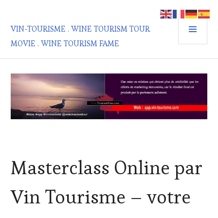
Aller
au
MEN
contenu
VIN-TOURISME . WINE TOURISM TOUR
PRIN
principal
MOVIE . WINE TOURISM FAME
NON
Masterclass Online par
CLASSÉ
Vin Tourisme – votre