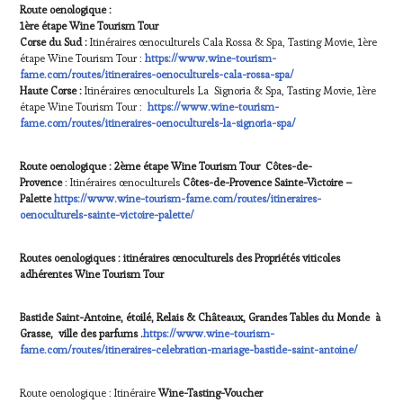
Route oenologique :
1ère étape Wine Tourism Tour
Corse du Sud :
Itinéraires œnoculturels Cala Rossa & Spa, Tasting Movie, 1ère
étape Wine Tourism Tour :
https://www.wine-tourism-
fame.com/routes/itineraires-oenoculturels-cala-rossa-spa/
Haute Corse :
Itinéraires œnoculturels La Signoria & Spa, Tasting Movie, 1ère
étape Wine Tourism Tour :
https://www.wine-tourism-
fame.com/routes/itineraires-oenoculturels-la-signoria-spa/
Route oenologique : 2ème étape Wine Tourism Tour Côtes-de-
Provence
: Itinéraires œnoculturels
Côtes-de-Provence Sainte-Victoire –
Palette
https://www.wine-tourism-fame.com/routes/itineraires-
oenoculturels-sainte-victoire-palette/
Routes oenologiques : itinéraires œnoculturels des Propriétés viticoles
adhérentes Wine Tourism Tour
Bastide Saint-Antoine, étoilé, Relais & Châteaux, Grandes Tables du Monde à
Grasse, ville des parfums .
https://www.wine-tourism-
fame.com/routes/itineraires-celebration-mariage-bastide-saint-antoine/
Route oenologique : Itinéraire
Wine-Tasting-Voucher