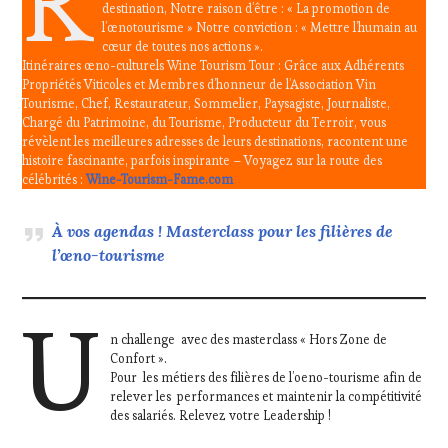
R
destination, Notre raison d’être : « La promotion de
l’œnotourisme » Notre conviction : « Mettre l’humain au
cœur de toutes nos actions ».
Itinéraires œno-culturels Wine Tourism Tour : Grâce aux Adhérents
Propriétés Viticoles et Membres d’honneur de l’Association Vin
Tourisme, Chef, Restaurateur, Sommelier, Paysagiste, Journaliste,
Chargé du Patrimoine, du Tourisme, Producteur du Terroir, vous
révèlent les meilleures adresses de leurs destinations, racontent une
histoire fascinante, parfois inspirante – Voyagez sur la route des
célébrités :
Wine-Tourism-Fame.com
À vos agendas ! Masterclass pour les filières de
l’œno-tourisme
U
n challenge avec des masterclass « Hors Zone de
Confort ».
Pour les métiers des filières de l’oeno-tourisme afin de
relever les performances et maintenir la compétitivité
des salariés. Relevez votre Leadership !