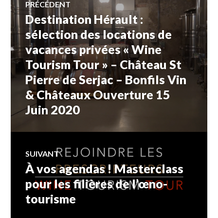
PRÉCÉDENT
Destination Hérault :
Article
de
précédent :
sélection des locations de
vacances privées « Wine
l’article
Tourism Tour » – Château St
Pierre de Serjac – Bonfils Vin
& Châteaux Ouverture 15
Juin 2020
SUIVANT
À vos agendas ! Masterclass
Article
Suivant:
pour les filières de l’œno-
tourisme