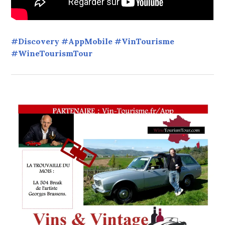
#Discovery #AppMobile #VinTourisme
#WineTourismTour