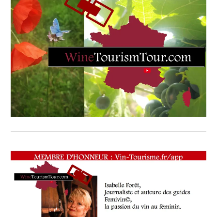
VOUCHER
,
WINE
TOURISM
FAME
,
WINE
TOURISM
TOUR
,
WINETASTINGVOUCHER.COM