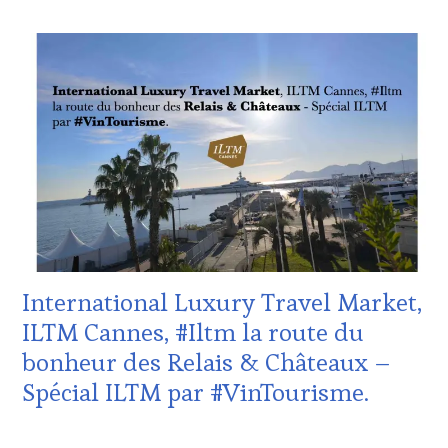
ACTUALITÉS
,
CLUB
:
WINE
TASTING
VOUCHER
,
DOMAINE
VITICOLE,
ADHÉRENT,
VIN
TOURISME
,
EDITION
LES
CLÉS
International Luxury Travel Market,
DU
VIN
ILTM Cannes, #Iltm la route du
ET
bonheur des Relais & Châteaux –
DE
LA
Spécial ILTM par #VinTourisme.
HAUTE
GASTRONOMIE
27
FRANÇAISE
,