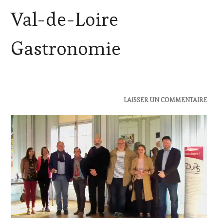
Val-de-Loire
Gastronomie
ACTUALITÉS
,
LAISSER UN COMMENTAIRE
CLUB
:
WINE
TASTING
VOUCHER
,
DOMAINE
VITICOLE,
ADHÉRENT,
VIN
TOURISME
,
EDITION
LES