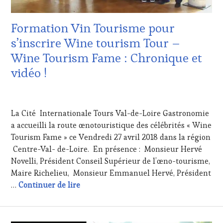
CLÉS
DU
Formation Vin Tourisme pour
VIN
ET
s’inscrire Wine tourism Tour –
DE
Wine Tourism Fame : Chronique et
LA
HAUTE
vidéo !
GASTRONOMIE
FRANÇAISE
,
28
RESTAURATEUR,
AVRIL
CHEF,
La Cité Internationale Tours Val-de-Loire Gastronomie
2018
CUISINIER,
a accueilli la route œnotouristique des célébrités « Wine
ŒNOLOGUE,
Tourism Fame » ce Vendredi 27 avril 2018 dans la région
SOMMELIER
,
SALONS
Centre-Val- de-Loire. En présence : Monsieur Hervé
INTERNATIONAUX
,
Novelli, Président Conseil Supérieur de l’œno-tourisme,
VIGNOBLES
,
Maire Richelieu, Monsieur Emmanuel Hervé, Président
WINE
Formation Vin Tourisme pour s’inscrire
…
Continuer de lire
TASTING
VOUCHER
,
WINE
TOURISM