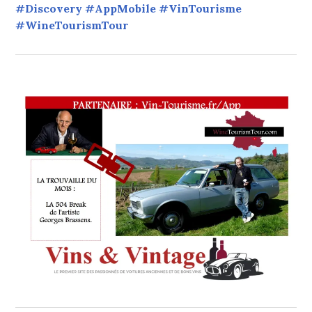
#Discovery #AppMobile #VinTourisme
#WineTourismTour