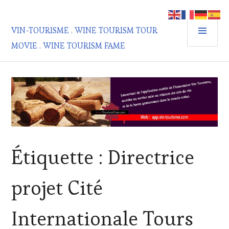
Aller
au
MEN
contenu
VIN-TOURISME . WINE TOURISM TOUR
PRIN
principal
MOVIE . WINE TOURISM FAME
Étiquette :
Directrice
projet Cité
Internationale Tours