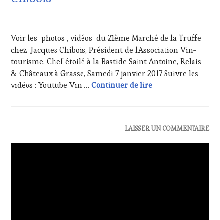
27
DÉCEMBRE
Voir les photos , vidéos du 21ème Marché de la Truffe
2016
chez Jacques Chibois, Président de l’Association Vin-
tourisme, Chef étoilé à la Bastide Saint Antoine, Relais
& Châteaux à Grasse, Samedi 7 janvier 2017 Suivre les
Reserve online : 7 J
vidéos : Youtube Vin …
Continuer de lire
ACTUALITÉS
,
LAISSER UN COMMENTAIRE
INVITATIONS
&
DÉGUSTATIONS,
WINE
TASTING
,
OENOTOURISME
,
RESTAURATEUR,
CHEF,
CUISINIER,