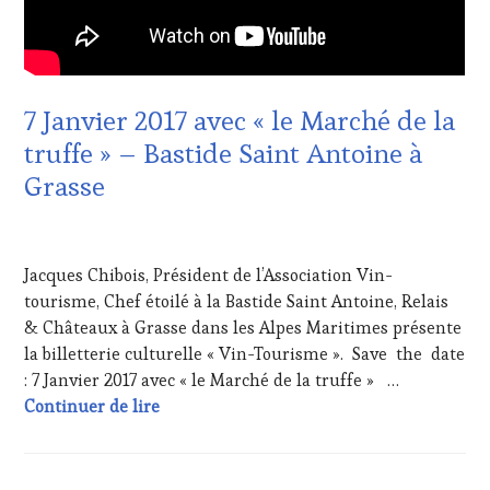
ŒNOLOGUE,
SOMMELIER
,
VIGNOBLES
7 Janvier 2017 avec « le Marché de la
truffe » – Bastide Saint Antoine à
Grasse
23
DÉCEMBRE
Jacques Chibois, Président de l’Association Vin-
2016
tourisme, Chef étoilé à la Bastide Saint Antoine, Relais
& Châteaux à Grasse dans les Alpes Maritimes présente
la billetterie culturelle « Vin-Tourisme ». Save the date
: 7 Janvier 2017 avec « le Marché de la truffe » …
7 Janvier 2017 avec « le Marché de la truff
Continuer de lire