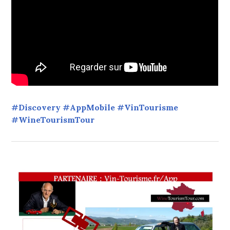
#Discovery #AppMobile #VinTourisme
#WineTourismTour