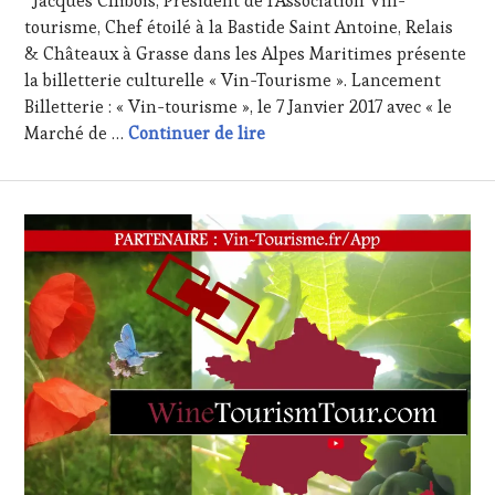
Jacques Chibois, Président de l’Association Vin-
OENOTOURISME
,
2016
tourisme, Chef étoilé à la Bastide Saint Antoine, Relais
RESTAURATEUR,
CHEF,
& Châteaux à Grasse dans les Alpes Maritimes présente
CUISINIER,
la billetterie culturelle « Vin-Tourisme ». Lancement
ŒNOLOGUE,
Billetterie : « Vin-tourisme », le 7 Janvier 2017 avec « le
SOMMELIER
,
Association Vin Tourisme – L
Marché de …
Continuer de lire
SALONS
INTERNATIONAUX
,
VIGNOBLES