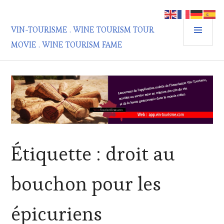
Aller
au
MEN
contenu
VIN-TOURISME . WINE TOURISM TOUR
PRIN
principal
MOVIE . WINE TOURISM FAME
Étiquette :
droit au
bouchon pour les
épicuriens