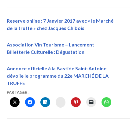
Reserve online : 7 Janvier 2017 avec « le Marché
de la truffe » chez Jacques Chibois
Association Vin Tourisme – Lancement
Billetterie Culturelle : Dégustation
Annonce officielle à la Bastide Saint-Antoine
dévoile le programme du 22e MARCHÉ DE LA
TRUFFE
23
VINTOURISME
"LE
PARTAGER :
DÉCEMBRE
MARCHÉ
INSTAGRAM
2016
DE
LA
TRUFFE"
À
LA
BASTIDE