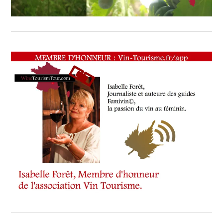
HAUTE
GASTRONOMIE
FRANÇAISE
,
METTRE
L’HUMAIN
AU
CŒUR
DE
TOUTES
NOS
ACTIONS
,
PRÉSIDENT
DE
L’ASSOCIATION
VIN-
TOURISME
,
PRESSE
LOCALE
,
PRODUIT
ET
DE
SON