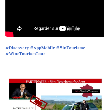
TOURISME
,
ŒNOTOURISME
#Discovery #AppMobile #VinTourisme
#WineTourismTour