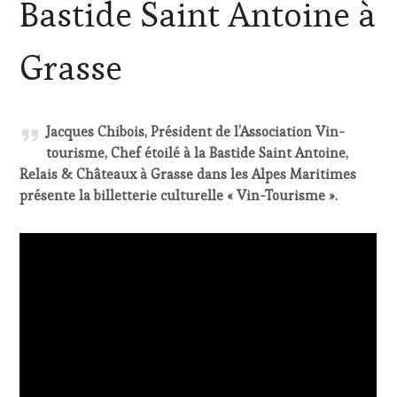
Bastide Saint Antoine à
RESTAURATEUR,
CHEF,
CUISINIER,
Grasse
ŒNOLOGUE,
SOMMELIER
,
VIGNOBLES
Jacques Chibois, Président de l’Association Vin-
tourisme, Chef étoilé à la Bastide Saint Antoine,
Relais & Châteaux à Grasse dans les Alpes Maritimes
présente la billetterie culturelle « Vin-Tourisme ».