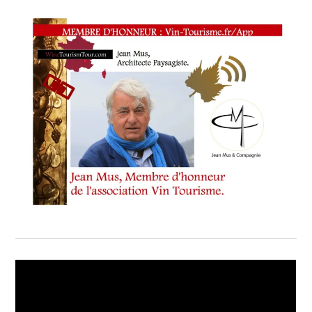
TERRITOIRE
D'ORIGINE
,
RELAIS
&
CHÂTEAUX
À
GRASSE
,
RÉSERVATION
DÉJEUNER
OU
DÎNER
AVEC
DÉGUSTATION
«
VIN-
TOURISME
»
,
VIN
TOURISME
,
VIN-
TOURISME.COM
,
VINS