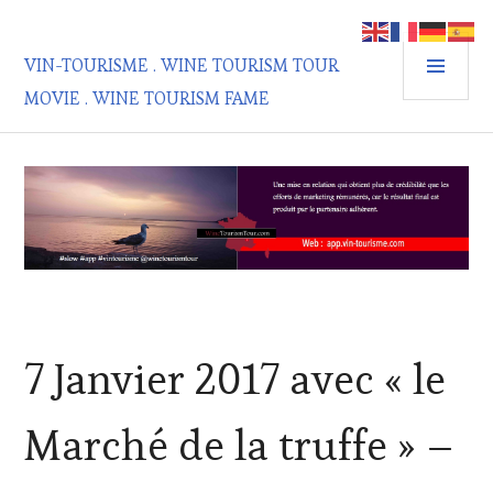
Aller
au
MEN
contenu
VIN-TOURISME . WINE TOURISM TOUR
PRIN
principal
MOVIE . WINE TOURISM FAME
ACTUALITÉS
,
7 Janvier 2017 avec « le
INVITATIONS
&
DÉGUSTATIONS,
Marché de la truffe » –
WINE
TASTING
,
OENOTOURISME
,