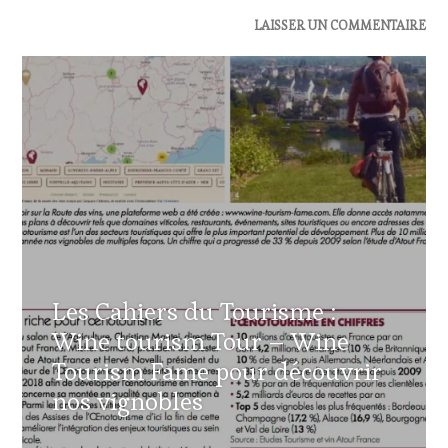
ACTUALITÉS
,
LAISSER UN COMMENTAIRE
CLUB
:
WINE
TASTING
VOUCHER
,
DOMAINE
VITICOLE,
ADHÉRENT,
VIN
TOURISME
,
EDITION
LES
CLÉS
Les Cahiers du Tourisme :
DU
VIN
Wine tourism Tour – Wine
ET
Tourism Fame pour découvrir
DE
LA
nos vignobles
HAUTE
GASTRONOMIE
FRANÇAISE
29
,