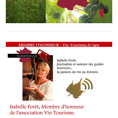
TOURISM
FAME
,
WINE
TOURISM
TOUR
,
WINETASTINGVOUCHER.COM