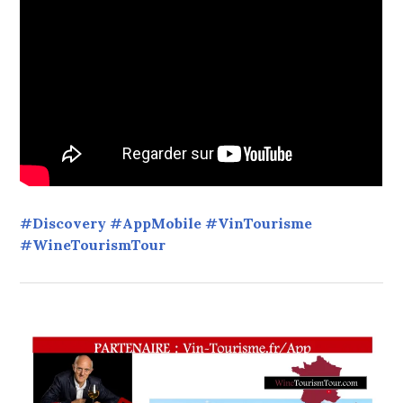
#Discovery #AppMobile #VinTourisme
#WineTourismTour