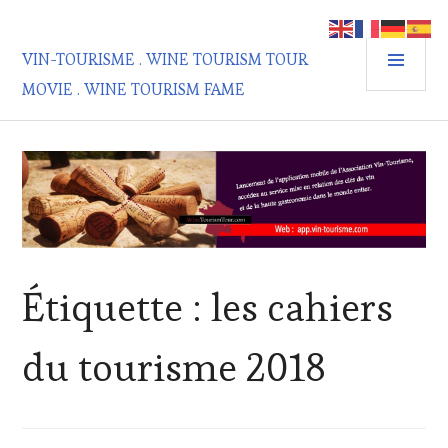
Aller
au
MEN
contenu
VIN-TOURISME . WINE TOURISM TOUR
PRIN
principal
MOVIE . WINE TOURISM FAME
Étiquette :
les cahiers
du tourisme 2018