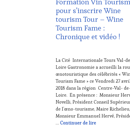
Formation Vin Touris
LES
pour s’inscrire Wine
CLÉS
tourism Tour – Wine
DU
VIN
Tourism Fame :
ET
Chronique et vidéo !
DE
LA
HAUTE
28
GASTRONOMIE
AVRIL
FRANÇAISE
,
La Cité Internationale Tours Val-d
2018
RESTAURATEUR,
Loire Gastronomie a accueilli la rou
CHEF,
œnotouristique des célébrités « Wi
CUISINIER,
Tourism Fame » ce Vendredi 27 avri
ŒNOLOGUE,
SOMMELIER
,
2018 dans la région Centre-Val- de
SALONS
Loire. En présence : Monsieur Her
INTERNATIONAUX
,
Novelli, Président Conseil Supérieu
VIGNOBLES
,
de l’œno-tourisme, Maire Richelieu
WINE
Monsieur Emmanuel Hervé, Présid
TASTING
VOUCHER
,
Formation Vin T
…
Continuer de lire
WINE