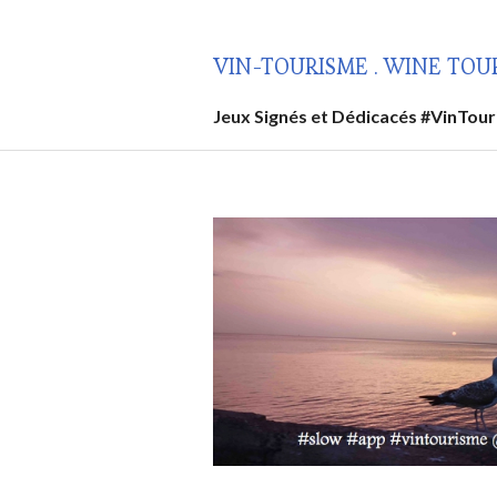
Aller
au
VIN-TOURISME . WINE TOU
contenu
principal
Jeux Signés et Dédicacés #VinTou