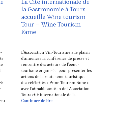
me
La Cité internationale de
LES
la Gastronomie à Tours
CLÉS
accueille Wine tourism
DU
VIN
Tour – Wine Tourism
ET
Fame
DE
LA
HAUTE
18
GASTRONOMIE
AVRIL
FRANÇAISE
,
e-
L’Association Vin-Tourisme a le plaisir
2018
MÉDIAS,
te
d’annoncer la conférence de presse et
PRESSE
ne
rencontre des acteurs de l’oeno-
ÉCRITE,
l
tourisme organisée pour présenter les
RADIO,
TV,
-
actions de la route œno-touristique
WEB
,
vé
des célébrités « Wine Tourism Fame »
OENOTOURISME
,
r
avec l’aimable soutien de l’Association
PARTENAIRES
,
Tours cité internationale de la …
VIN
La Cité internationale de la Gas
ent
Continuer de lire
TOURISME
,
RESTAURATEUR,
ourisme pour s’inscrire Wine tourism Tour – Wine Tourism Fam
CHEF,