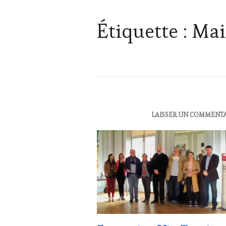
Étiquette :
Mai
ACTUALITÉS
,
LAISSER UN COMMENT
CLUB
:
WINE
TASTING
VOUCHER
,
DOMAINE
VITICOLE,
ADHÉRENT,
VIN
TOURISME
,
EDITION