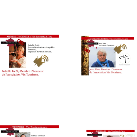
CUISINIER,
ŒNOLOGUE,
SOMMELIER
,
SALONS
INTERNATIONAUX
,
VIGNOBLES
,
WINE
TASTING
VOUCHER
,
WINE
TOURISM
FAME
,
WINETASTINGVOUCHER.COM