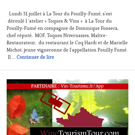
2
WEB
,
AOÛT
OENOTOURISME
,
Lundi 31 juillet à La Tour du Pouilly-Fumé, s’est
2017
RESTAURATEUR,
déroulé l ‘atelier « Toques & Vins » à La Tour du
CHEF,
Pouilly-Fumé en compagnie de Dominique Fonseca,
CUISINIER,
ŒNOLOGUE,
chef réputé, MOF, Toques Nivernaises, Maître-
SOMMELIER
,
Restaurateur, du restaurant le Coq Hardi et de Marielle
VIGNOBLES
,
Michot, jeune vigneronne de l’appellation Pouilly Fumé.
WINE
Atelier Accord Mets & vins : Dominiq
Il …
Continuer de lire
TASTING
VOUCHER