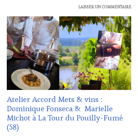
ACTUALITÉS
,
LAISSER UN COMMENTAIRE
EDITION
LES
CLÉS
DU
VIN
ET
DE
LA
HAUTE
GASTRONOMIE
FRANÇAISE
,
INVITATIONS
&
DÉGUSTATIONS,
Atelier Accord Mets & vins :
WINE
TASTING
,
Dominique Fonseca & Marielle
MÉDIAS,
Michot à La Tour du Pouilly-Fumé
PRESSE
ÉCRITE,
(58)
RADIO,
TV,