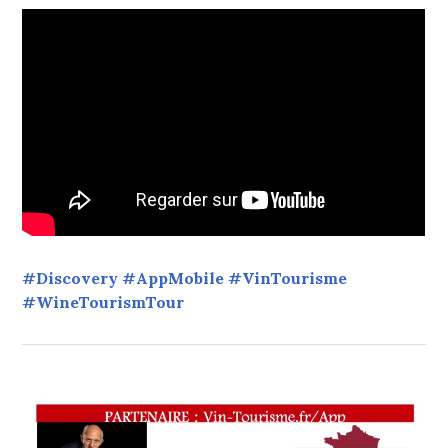
#Discovery #AppMobile #VinTourisme
#WineTourismTour