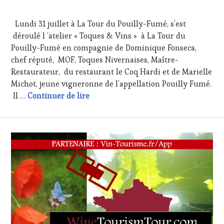
2
WEB
,
AOÛT
OENOTOURISME
,
Lundi 31 juillet à La Tour du Pouilly-Fumé, s’est
2017
RESTAURATEUR,
déroulé l ‘atelier « Toques & Vins » à La Tour du
CHEF,
Pouilly-Fumé en compagnie de Dominique Fonseca,
CUISINIER,
ŒNOLOGUE,
chef réputé, MOF, Toques Nivernaises, Maître-
SOMMELIER
,
Restaurateur, du restaurant le Coq Hardi et de Marielle
VIGNOBLES
,
Michot, jeune vigneronne de l’appellation Pouilly Fumé.
WINE
Atelier Accord Mets & vins : Dominiq
Il …
Continuer de lire
TASTING
VOUCHER