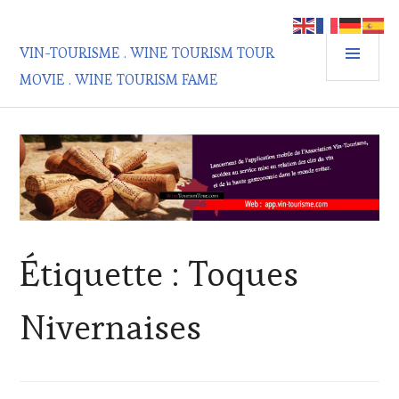
Aller
au
MEN
contenu
VIN-TOURISME . WINE TOURISM TOUR
PRIN
principal
MOVIE . WINE TOURISM FAME
Étiquette :
Toques
Nivernaises