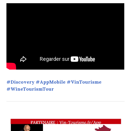
#Discovery #AppMobile #VinTourisme
#WineTourismTour