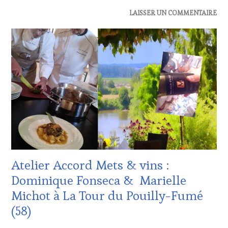
ACTUALITÉS
,
LAISSER UN COMMENTAIRE
EDITION
LES
CLÉS
DU
VIN
ET
DE
LA
HAUTE
GASTRONOMIE
FRANÇAISE
,
INVITATIONS
&
DÉGUSTATIONS,
Atelier Accord Mets & vins :
WINE
TASTING
,
Dominique Fonseca & Marielle
MÉDIAS,
Michot à La Tour du Pouilly-Fumé
PRESSE
ÉCRITE,
(58)
RADIO,
TV,