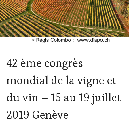
ACTUALITÉS
,
42 ème congrès
DOMAINE
VITICOLE,
ADHÉRENT,
mondial de la vigne et
VIN
TOURISME
,
EDITION
du vin – 15 au 19 juillet
LES
CLÉS
DU
2019 Genève
VIN
ET
DE