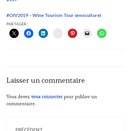
#OIV2019 – Wine Tourism Tour œnoculturel
9
VINTOURISME
42ND
PARTAGER :
JUILLET
WORLD
INSTAGRAM
2019
CONGRESS
OF
VINE
AND
WINE
,
DÉVELOPPEMENT
DURABLE
,
FRANÇOIS
Laisser un commentaire
MURISIER
,
GENEVA
,
GENÈVE
,
Vous devez
vous connecter
pour publier un
SUISSE
,
commentaire.
SWITZERLAND
,
VIN
TOURISME
,
Navigation
VITICULTURE
,
WINE
PRÉCÉDENT