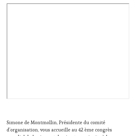
LA
HAUTE
GASTRONOMIE
FRANÇAISE
,
MÉDIAS,
PRESSE
ÉCRITE,
RADIO,
TV,
WEB
,
OENOTOURISME
,
PRODUCTEURS
TERROIR
,
SALONS
INTERNATIONAUX
,
VIGNOBLES
,
WINE
TOURISM
FAME
,
WINE
Simone de Montmollin, Présidente du comité
TOURISM
TOUR
d’organisation, vous accueille au 42 ème congrès