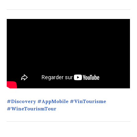
#Discovery #AppMobile #VinTourisme
#WineTourismTour