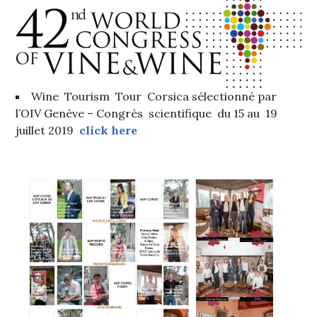
DE
LA
HAUTE
GASTRONOMIE
FRANÇAISE
,
FAMOUS
HOST
,
Wine Tourism Tour Corsica sélectionné par
GUEST
,
l’OIV Genève – Congrès scientifique du 15 au 19
INVITATIONS
juillet 2019
click here
&
DÉGUSTATIONS,
WINE
TASTING
,
MÉDIAS,
PRESSE
ÉCRITE,
RADIO,
TV,
WEB
,
OENOTOURISME
,
PARTENAIRES
VIN
TOURISME
,