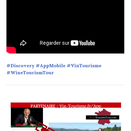
#Discovery #AppMobile #VinTourisme
#WineTourismTour