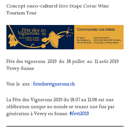
TOURISM
Concept oneo-culturel 1ère étape Corse Wine
TOUR
Tourism Tour
MOVIE
,
WINETASTINGVOUCHER.COM
Fête des vignerons 2019 du 18 juillet au 11 août 2019
Vevey-Suisse
Voir le site :
fetedesvignerons.ch
La Fête des Vignerons 2019 du 18.07 au 11.08 est une
célébration unique au monde se tenant une fois par
génération à Vevey en Suisse.
#fevi2019