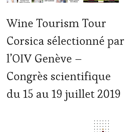
ACTUALITÉS
,
Wine Tourism Tour
CLUB
:
WINE
Corsica sélectionné par
TASTING
VOUCHER
,
CORSICA
,
l’OIV Genève –
CULTURAL
GUEST
,
DOMAINE
Congrès scientifique
VITICOLE,
ADHÉRENT,
VIN
du 15 au 19 juillet 2019
TOURISME
,
EDITION
LES
CLÉS
DU
VIN
ET