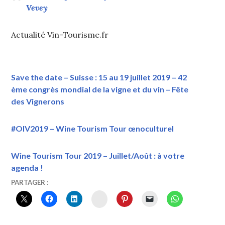
Vevey
Actualité Vin-Tourisme.fr
Save the date – Suisse : 15 au 19 juillet 2019 – 42
ème congrès mondial de la vigne et du vin – Fête
des Vignerons
#OIV2019 – Wine Tourism Tour œnoculturel
Wine Tourism Tour 2019 – Juillet/Août : à votre
agenda !
21
VINTOURISME
PARTAGER :
JUIN
INSTAGRAM
2019