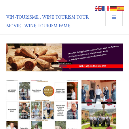
Aller
au
MEN
contenu
VIN-TOURISME . WINE TOURISM TOUR
PRIN
principal
MOVIE . WINE TOURISM FAME