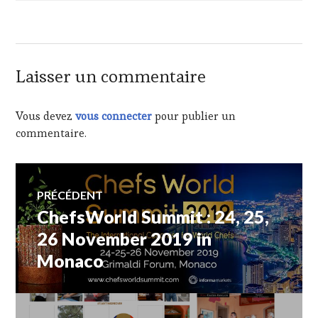
Laisser un commentaire
Vous devez
vous connecter
pour publier un
commentaire.
Navigation
PRÉCÉDENT
ChefsWorld Summit : 24, 25,
Article
de
précédent :
26 November 2019 in
Monaco
l’article