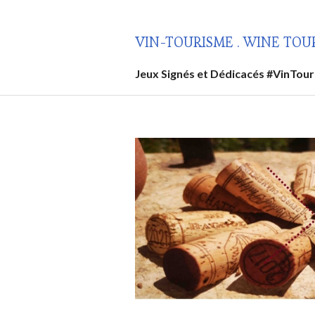
Aller
au
VIN-TOURISME . WINE TOU
contenu
principal
Jeux Signés et Dédicacés #VinTou