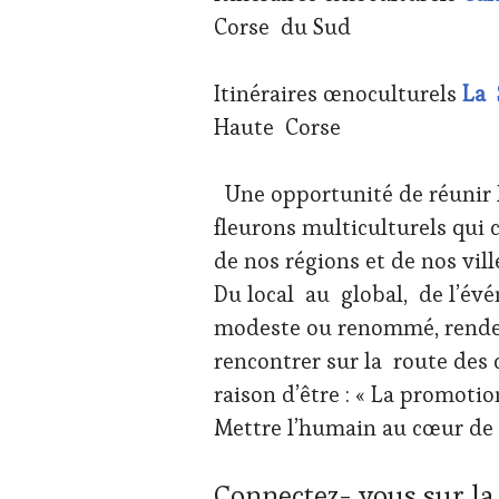
FAMOUS
Corse du Sud
HOST
,
GUEST
,
INVITATIONS
Itinéraires œnoculturels
La 
&
DÉGUSTATIONS,
Haute Corse
WINE
TASTING
,
MÉDIAS,
Une opportunité de réunir 
PRESSE
fleurons multiculturels qui
ÉCRITE,
RADIO,
de nos régions et de nos vill
TV,
Du local au global, de l’év
WEB
,
OENOTOURISME
,
modeste ou renommé, rendez
PARTENAIRES
rencontrer sur la route des 
VIN
TOURISME
,
raison d’être : « La promoti
PRODUCTEURS
Mettre l’humain au cœur de 
TERROIR
,
RESTAURATEUR,
CHEF,
Connectez- vous sur la 
CUISINIER,