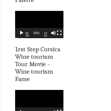
é
o
L
e
c
t
00:
13:
00
41
e
u
1rst Step Corsica
r
Wine tourism
v
i
Tour Movie -
d
Wine tourism
é
Fame
o
L
e
c
t