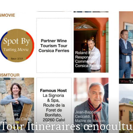
our Itinéraires œnocultu