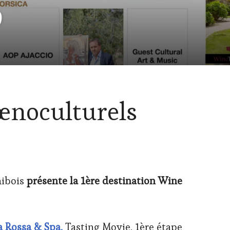
9
 œnoculturels
hibois
présente la 1ère destination Wine
a Rossa & Spa,
Tasting Movie, 1ère étape