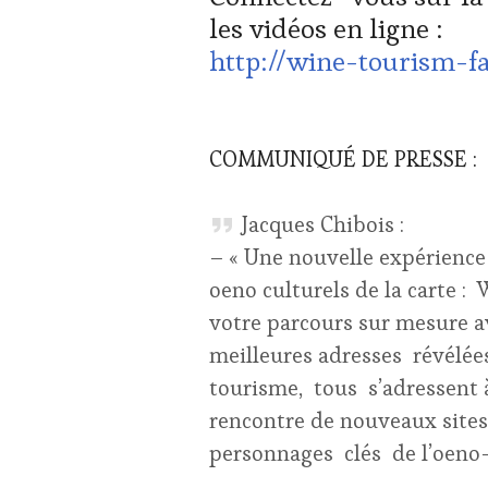
ŒNOLOGUE,
les vidéos en ligne :
SOMMELIER
,
http://wine-tourism-
SALONS
INTERNATIONAUX
,
SPOT
BY
,
TASTING
COMMUNIQUÉ DE PRESSE :
MOVIE
,
VIGNOBLES
,
WINE
Jacques Chibois :
TASTING
– « Une nouvelle expérience 
VOUCHER
,
WINE
oeno culturels de la carte
TOURISM
votre parcours sur mesure av
FAME
,
WINE
meilleures adresses révélée
TOURISM
tourisme, tous s’adressent 
TOUR
,
WINE
rencontre de nouveaux sites
TOURISM
personnages clés de l’oeno
TOUR
MOVIE
,