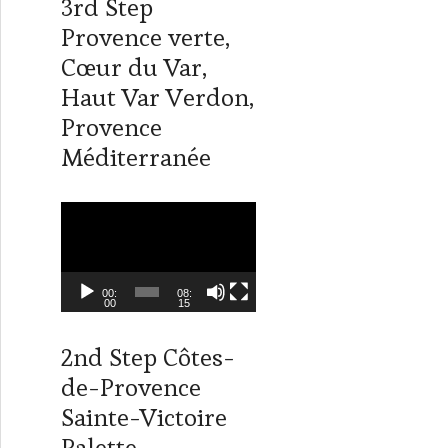
3rd Step
i
n
t
k
Provence verte,
t
e
Cœur du Var,
e
d
r
I
Haut Var Verdon,
n
Provence
Méditerranée
L
e
c
t
00:
08:
00
15
e
u
2nd Step Côtes-
r
de-Provence
v
i
Sainte-Victoire
d
Palette