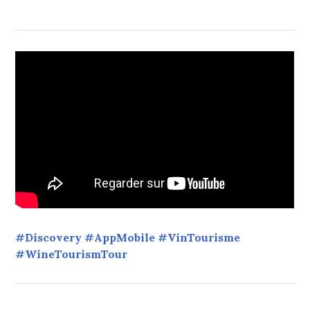
#Discovery #AppMobile #VinTourisme
#WineTourismTour