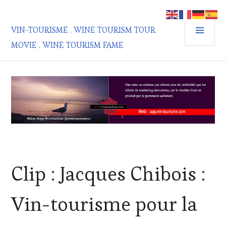
Aller
au
MEN
contenu
VIN-TOURISME . WINE TOURISM TOUR
PRIN
principal
MOVIE . WINE TOURISM FAME
ACTUALITÉS
,
Clip : Jacques Chibois :
INVITATIONS
&
DÉGUSTATIONS,
Vin-tourisme pour la
WINE
TASTING
,
OENOTOURISME
,