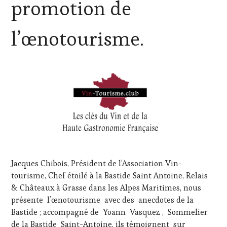
promotion de
RESTAURATEUR,
CHEF,
CUISINIER,
l’œnotourisme.
ŒNOLOGUE,
SOMMELIER
,
VIGNOBLES
Jacques Chibois, Président de l’Association Vin-
tourisme, Chef étoilé à la Bastide Saint Antoine, Relais
& Châteaux à Grasse dans les Alpes Maritimes, nous
présente l’œnotourisme avec des anecdotes de la
Bastide ; accompagné de Yoann Vasquez , Sommelier
de la Bastide Saint-Antoine, ils témoignent sur