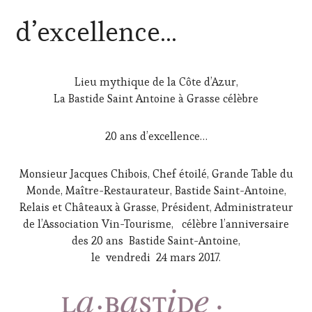
LA
HAUTE
d’excellence…
GASTRONOMIE
FRANÇAISE
,
INVITATIONS
&
Lieu mythique de la Côte d’Azur,
DÉGUSTATIONS,
La Bastide Saint Antoine à Grasse célèbre
WINE
TASTING
,
OENOTOURISME
,
20 ans d’excellence…
RESTAURATEUR,
CHEF,
CUISINIER,
Monsieur Jacques Chibois, Chef étoilé, Grande Table du
ŒNOLOGUE,
Monde, Maître-Restaurateur, Bastide Saint-Antoine,
SOMMELIER
,
Relais et Châteaux à Grasse, Président, Administrateur
SALONS
de l’Association Vin-Tourisme, célèbre l’anniversaire
INTERNATIONAUX
,
VIGNOBLES
des 20 ans Bastide Saint-Antoine,
le vendredi 24 mars 2017.