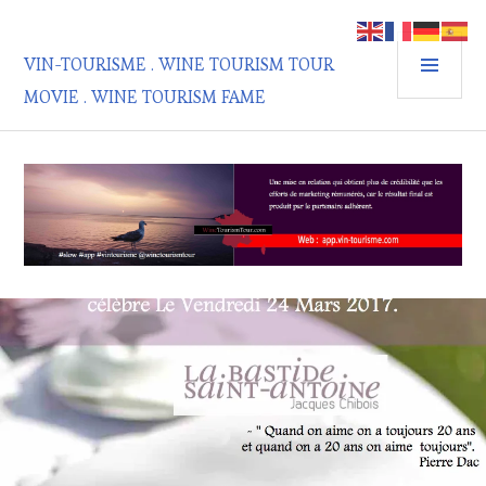
Aller
au
MEN
contenu
VIN-TOURISME . WINE TOURISM TOUR
PRIN
principal
MOVIE . WINE TOURISM FAME