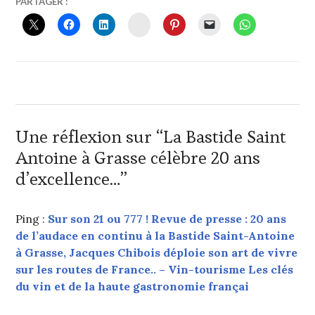
20
VINTOURISME
CHÂTEAUX
PARTAGER :
FÉVRIER
HÔTEL
INSTAGRAM
2017
5*
-
RESTAURANT
GASTRONOMIQUE
,
CHEF
JACQUES
CHIBOIS
,
CRITIQUE
Une réflexion sur “
La Bastide Saint
GASTRONOMIQUE
,
Antoine à Grasse célèbre 20 ans
JACQUES
CHIBOIS
,
d’excellence…
”
JACQUES-
CHIBOIS.COM
,
LA
Ping :
Sur son 21 ou 777 ! Revue de presse : 20 ans
BASTIDE
de l’audace en continu à la Bastide Saint-Antoine
SAINT
à Grasse, Jacques Chibois déploie son art de vivre
ANTOINE
,
LAURENT
sur les routes de France.. – Vin-tourisme Les clés
BARBEROT
du vin et de la haute gastronomie françai
–
CHEF