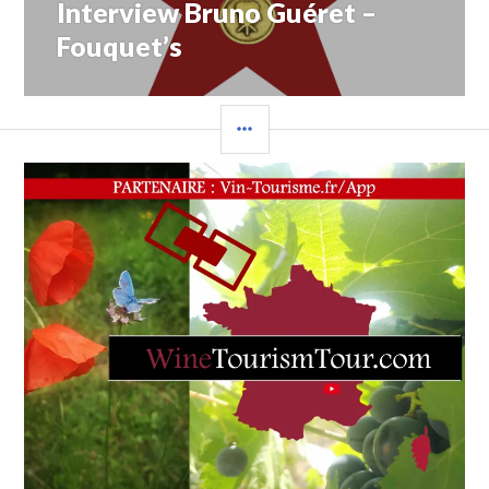
Interview Bruno Guéret –
SÉBASTIEN
REY
Fouquet’s
–
1ER
MAÎTRE
D’HÔTEL
,
COLONNE
MAÎTRE
LATÉRALE
JACQUES
,
NICOLAS
DE
RABAUDY
,
RELAIS
ET
CHÂTEAUX
,
SLATE.FR.