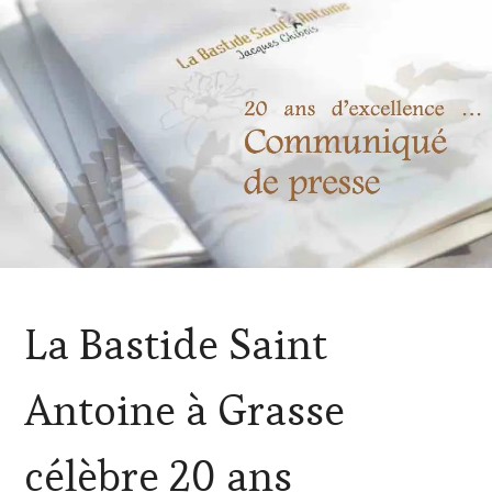
ACTUALITÉS
,
La Bastide Saint
EDITION
LES
CLÉS
Antoine à Grasse
DU
VIN
ET
célèbre 20 ans
DE