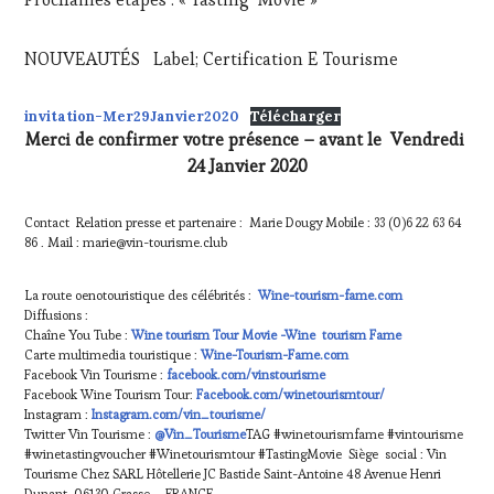
NOUVEAUTÉS Label; Certification E Tourisme
invitation-Mer29Janvier2020
Télécharger
Merci de confirmer votre présence – avant le Vendredi
24 Janvier 2020
Contact Relation presse et partenaire : Marie Dougy Mobile : 33 (0)6 22 63 64
86 . Mail : marie@vin-tourisme.club
La route oenotouristique des célébrités :
Wine-tourism-fame.com
Diffusions :
Chaîne You Tube :
Wine tourism Tour Movie -Wine tourism Fame
Carte multimedia touristique :
Wine-Tourism-Fame.com
Facebook Vin Tourisme :
facebook.com/vinstourisme
Facebook Wine Tourism Tour:
Facebook.com/winetourismtour/
Instagram :
Instagram.com/vin_tourisme/
Twitter Vin Tourisme :
@Vin_Tourisme
TAG #winetourismfame #vintourisme
#winetastingvoucher #Winetourismtour #TastingMovie Siège social : Vin
Tourisme Chez SARL Hôtellerie JC Bastide Saint-Antoine 48 Avenue Henri
Dunant, 06130 Grasse – FRANCE