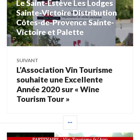
Le Saint-Estève Les Lodges
Sainte-Victoire Distribution
l’article
Côtes-de-Provence Sainte-
Victoire et Palette
SUIVANT
L’Association Vin Tourisme
Article
Suivant:
souhaite une Excellente
Année 2020 sur « Wine
Tourism Tour »
COLONNE
LATÉRALE