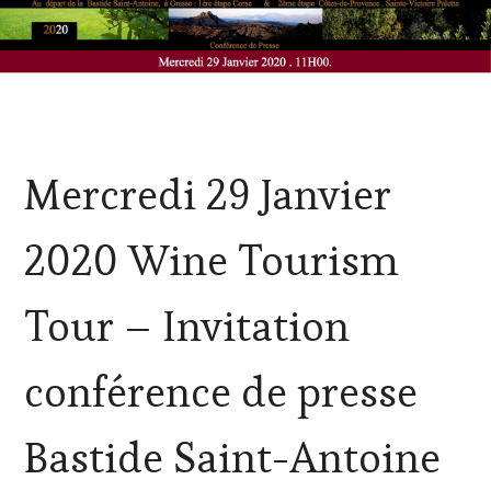
CORSICA
,
Mercredi 29 Janvier
CULTURAL
GUEST
,
FAMOUS
2020 Wine Tourism
HOST
,
GUEST
,
MÉDIAS,
Tour – Invitation
PRESSE
ÉCRITE,
RADIO,
conférence de presse
TV,
WEB
,
OENOTOURISME
,
Bastide Saint-Antoine
PALETTE
,
PRODUCTEURS