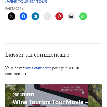
: WINE TOURISM TOUR
21
VINTOURISME
PARTAGER :
DÉCEMBRE
INSTAGRAM
2019
Laisser un commentaire
Vous devez
vous connecter
pour publier un
commentaire.
Navigation
PRÉCÉDENT
Wine Tourism Tour Movie –
Article
de
précédent :