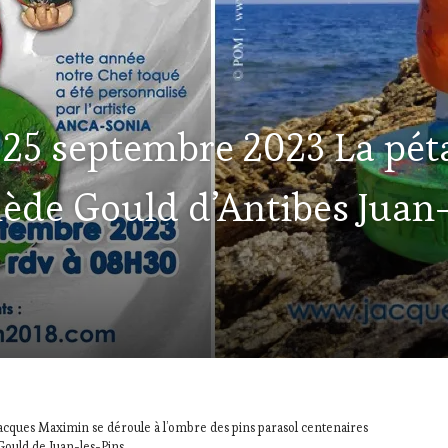
: 25 septembre 2023 La pé
nède Gould d’Antibes Juan
 Jacques Maximin se déroule à l’ombre des pins parasol centenaires
Gould de Juan-les-Pins.