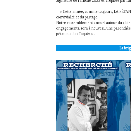
Signature de l’affiche 2023 et Trophée par l
– » Cette année, comme toujours, LA PÉTAN
convivialité et du partage.
Notre rassemblement annuel autour du « bien
engagements, sera à nouveau une parenthèse at
pétanque des Toqués » .
La brig