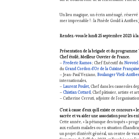
DE
LA
Un lieu magique, un écrin aménagé, réservé a
HAUTE
mer imprenable ! : la Pinède Gould à Antibes 
GASTRONOMIE
FRANÇAISE
,
INVITATIONS
Rendez-vous le lundi 25 septembre 2023 à la 
&
DÉGUSTATIONS,
Présentation de la brigade et du programme 
WINE
Chef étoilé, Meilleur Ouvrier de France.
TASTING
,
–
Frederic Ramos
; Chef Exécutif du
Novotel
MÉDIAS,
du
Grand Cordon d’Or de la Cuisine Français
PRESSE
– Jean-Paul Veziano,
Boulanger Vieil-Antibe
ÉCRITE,
internationales,
RADIO,
–
Laurent Poulet,
Chef dans les casseroles dep
TV,
–
Chistian Cottard
, Chef pâtissier, artiste et 
WEB
,
– Catherine Cerruti, adjointe de l’organisation
OENOTOURISME
,
PARTENAIRES
C’est à cause d’eux qu’il existe ce concours «
sacrée et va aider une association pour les en
VIN
Cette année, « la pétanque des toqués » prog
TOURISME
,
aux enfants malades ou en situation d’handic
PRODUCTEURS
un projet d’intérêt général, un centre de vaca
TERROIR