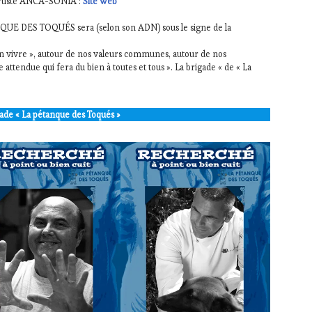
’artiste ANCA-SONIA :
Site web
QUE DES TOQUÉS sera (selon son ADN) sous le signe de la
 vivre », autour de nos valeurs communes, autour de nos
tendue qui fera du bien à toutes et tous ». La brigade « de « La
ade « La pétanque des Toqués »