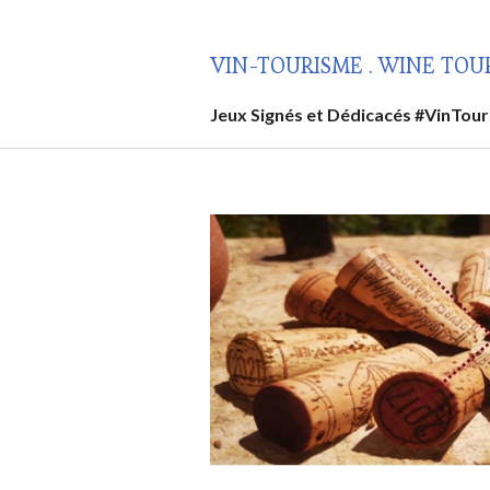
Aller
au
VIN-TOURISME . WINE TOU
contenu
principal
Jeux Signés et Dédicacés #VinTou