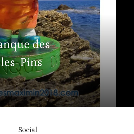
tanque des
-les-Pins
Social