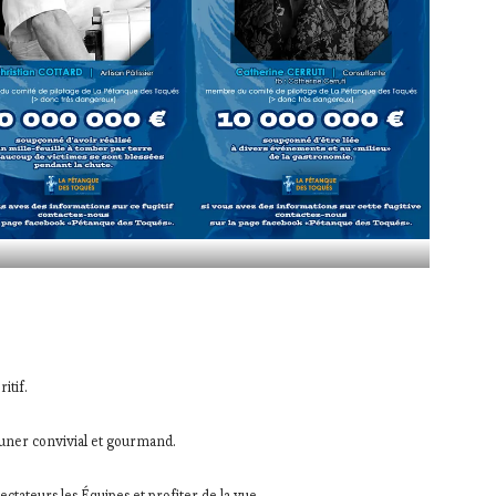
itif.
euner convivial et gourmand.
ectateurs les Équipes et profiter de la vue.