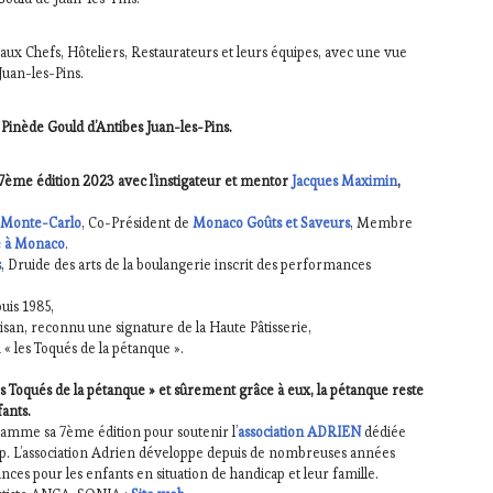
ux Chefs, Hôteliers, Restaurateurs et leurs équipes, avec une vue
Juan-les-Pins.
Pinède Gould d’Antibes Juan-les-Pins.
7ème édition 2023 avec l’instigateur et mentor
Jacques Maximin
,
 Monte-Carlo
, Co-Président de
Monaco Goûts et Saveurs
, Membre
e à Monaco
.
s
, Druide des arts de la boulangerie inscrit des performances
uis 1985,
artisan, reconnu une signature de la Haute Pâtisserie,
 « les Toqués de la pétanque ».
 les Toqués de la pétanque » et sûrement grâce à eux, la pétanque reste
fants.
ramme sa 7ème édition pour soutenir l’
association ADRIEN
dédiée
ap. L’association Adrien développe depuis de nombreuses années
nces pour les enfants en situation de handicap et leur famille.