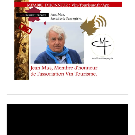
EUROPE
,
DISCIPLES
ESCOFFIER
FRANCE
,
DISCIPLES
ESCOFFIER
INTERNATIONAL
,
DISCIPLES
ESCOFFIER
SUISSE
,
DISCIPLES_ESCOFFIER_ASIA
,
DISCIPLES_ESCOFFIER_INT
,
EDOUARD
COINTREAU
,
EMILIA
RIQUET
,
ENSEMBLE
,
ESCOFFIERGRANDESALPES
,
ESCOFFIERROMANIA
,
ESCOFFIER_SWITZERLAND
,
ESPACE
« AUGUSTE
ESCOFFIER »
,