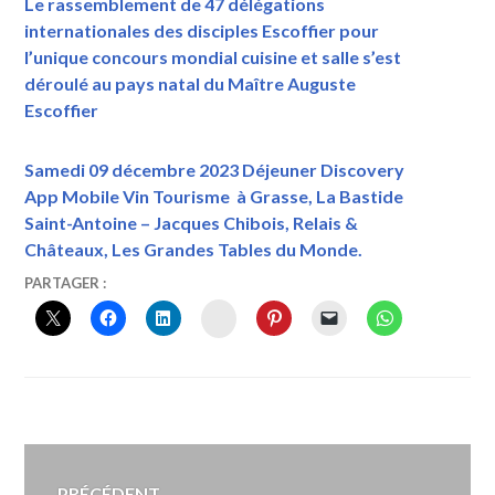
Le rassemblement de 47 délégations
internationales des disciples Escoffier pour
l’unique concours mondial cuisine et salle s’est
déroulé au pays natal du Maître Auguste
Escoffier
Samedi 09 décembre 2023 Déjeuner Discovery
App Mobile Vin Tourisme à Grasse, La Bastide
Saint-Antoine – Jacques Chibois, Relais &
Châteaux, Les Grandes Tables du Monde.
28
VINTOURISME
#PARTAGE
,
PARTAGER :
AOÛT
#VINTOURISME
,
INSTAGRAM
2023
#WINETOURISMTOUR
,
5
CONTINENTS
,
AGORA
EXPO
,
ALAINPATRICKFAUCONNET
,
Navigation
AMBASSADE
DE
PRÉCÉDENT