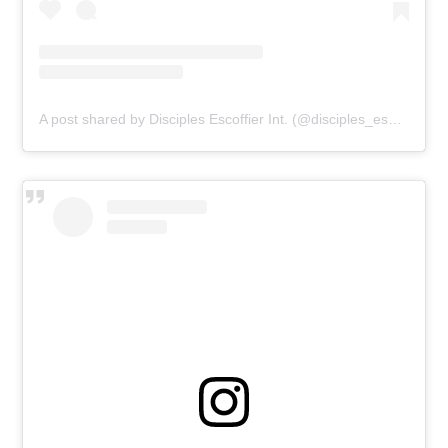
A post shared by Disciples Escoffier Int. (@disciples_escoffier_int)