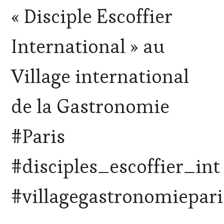
LES
« Disciple Escoffier
CLÉS
DU
VIN
International » au
ET
DE
LA
Village international
HAUTE
GASTRONOMIE
FRANÇAISE
,
de la Gastronomie
INVITATIONS
&
DÉGUSTATIONS,
#Paris
WINE
TASTING
,
MÉDIAS,
#disciples_escoffier_int
PRESSE
ÉCRITE,
RADIO,
#villagegastronomiepari
TV,
WEB
,
OENOTOURISME
,
PARTENAIRES