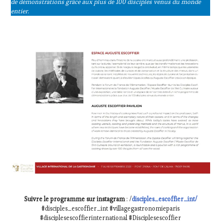
de démonstrations grâce aux plus de 100 disciples venus du monde
entier.
Suivre le programme sur instagram
: /
disciples_escoffier_int/
#disciples_escoffier_int #villagegastronomieparis
#disciplesescoffierinternational #Disciplesescoffier