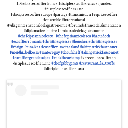
#Disciplesescoffierfrance #disciplesescoffieralsacegrandest
#disciplesescoffiersuisse
#disciplesescoffiereurope #partage #transmission #espritescoffier
#ensemble #international
#villageinternationaldelagastronomie #forumdefrancedelalimentation
#diplomatieculinaire #ambassadedelagastronomie
#chefcipriannicolescu
#chefcipriannicolescu
#haouidech
#escoffierromania
#christinespiesser
#boucheriechristinespiesser
#chrigu_hunziker
#escoffier_switzerland
#alainpatrickfauconnet
#meidhi_belkessa
#santoroguy
#choufcheff
#alainpatrickfauconnet
#escoffiergrandesalpes
#cooklikeachamp
#kareen_coco_linton
disciples_escoffier_int,
#chefgabbyprats
#restaurant_la_truffe
#disciples_escoffier_asia