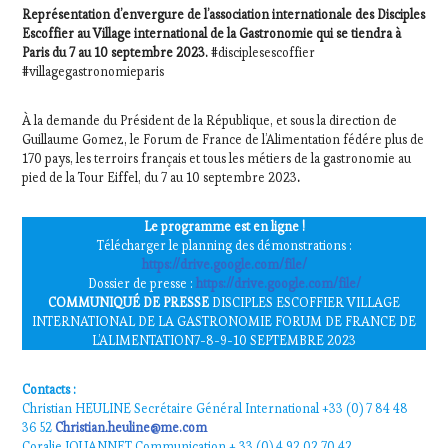
Représentation d’envergure de l’association internationale des Disciples
VIN
Escoffier au Village international de la Gastronomie qui se tiendra à
TOURISME
,
Paris du 7 au 10 septembre 2023.
#disciplesescoffier
PRODUCTEURS
#villagegastronomieparis
TERROIR
,
RESTAURATEUR,
CHEF,
À la demande du Président de la République, et sous la direction de
CUISINIER,
Guillaume Gomez, le Forum de France de l’Alimentation fédére plus de
170 pays, les terroirs français et tous les métiers de la gastronomie au
ŒNOLOGUE,
pied de la Tour Eiffel, du 7 au 10 septembre 2023
.
SOMMELIER
,
SALONS
INTERNATIONAUX
,
Le programme est en ligne !
VIGNOBLES
,
Télécharger le planning des démonstrations :
WINE
https://drive.google.com/file/
TASTING
Dossier de presse :
https://drive.google.com/file/
VOUCHER
,
COMMUNIQUÉ DE PRESSE
DISCIPLES ESCOFFIER VILLAGE
WINE
INTERNATIONAL DE LA GASTRONOMIE FORUM DE FRANCE DE
TOURISM
L’ALIMENTATION7-8-9-10 SEPTEMBRE 2023
FAME
,
WINE
Contacts :
TOURISM
Christian HEULINE Secrétaire Général International +33 (0) 7 84 48
TOUR
,
36 52
Christian.heuline@me.com
WINETASTINGVOUCHER.COM
Coralie JOUANNET Communication + 33 (0) 4.92.02.70.42