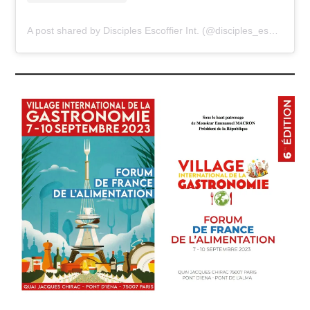
A post shared by Disciples Escoffier Int. (@disciples_escoffier_int)