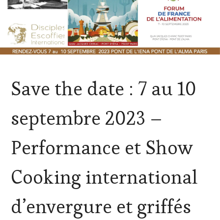
ACTUALITÉS
,
Save the date : 7 au 10
CLUB
:
WINE
septembre 2023 –
TASTING
VOUCHER
,
CÔTES-
Performance et Show
DE-
PROVENCE
,
DOMAINE
Cooking international
VITICOLE,
ADHÉRENT,
VIN
d’envergure et griffés
TOURISME
,
EDITION