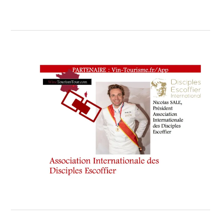
RÉPUBLIQUE
,
PARRAIN
DE
L’ÉDITION
2023
:
GUY
SAVOY
STÉPHANE
LAYANI
,
PERFORMANCE
GASTRONOMIQUE
INTERNATIONALE
,
PIERRE
SANNER
,
PRÉSIDENT
DE
L’UNION
MONDIALE
DES
MARCHÉS
DE