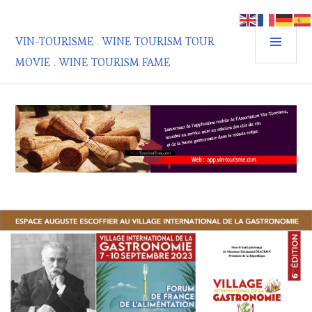
Aller
au
MEN
contenu
VIN-TOURISME . WINE TOURISM TOUR
PRIN
principal
MOVIE . WINE TOURISM FAME