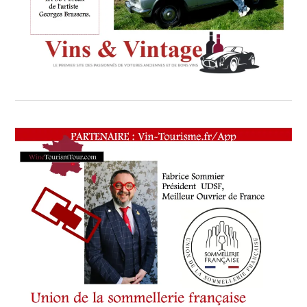
PCA.FR
,
MNHN.FR
,
MUSÉE
DE
L’HOMME
RESPONSABLE
DU
SERVICE
MÉDIATION
ET
ACTION
CULTURELLE
,
MUSÉE
ESCOFFIER
,
PARIS.
FORUM
DE
FRANCE
DE
L’ALIMENTATION
PRÉSIDENT
DE
LA