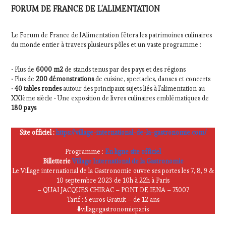
FORUM DE FRANCE DE L’ALIMENTATION
Le Forum de France de l’Alimentation fêtera les patrimoines culinaires
du monde entier à travers plusieurs pôles et un vaste programme :
• Plus de
6000 m2
de stands tenus par des pays et des régions
• Plus de
200 démonstrations
de cuisine, spectacles, danses et concerts
•
40 tables rondes
autour des principaux sujets liés à l’alimentation au
XXIème siècle • Une exposition de livres culinaires emblématiques de
180 pays
Site officiel :
https://village-international-de-la-gastronomie.com/
Programme :
En ligne site officiel
Billetterie
Village International de la Gastronomie
Le Village international de la Gastronomie ouvre ses portes les 7, 8, 9 &
10 septembre 2023 de 10h à 22h à Paris
– QUAI JACQUES CHIRAC – PONT DE IENA – 75007
Tarif : 5 euros Gratuit – de 12 ans
#villagegastronomieparis