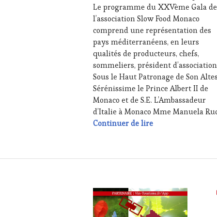
Le programme du XXVème Gala de
JEU
,
l’association Slow Food Monaco
LIVE
STREAMING
,
comprend une représentation des
MÉDIAS,
pays méditerranéens, en leurs
PRESSE
qualités de producteurs, chefs,
ÉCRITE,
sommeliers, président d’association
RADIO,
Sous le Haut Patronage de Son Alte
TV,
WEB
,
Sérénissime le Prince Albert II de
OENOTOURISME
,
Monaco et de S.E. L’Ambassadeur
PARTENAIRES
d’Italie à Monaco Mme Manuela Ruo
VIN
Save the date : v
Continuer de lire
TOURISME
,
PRODUCTEURS
TERROIR
,
RESTAURATEUR,
CHEF,
CUISINIER,
ŒNOLOGUE,
SOMMELIER
,
SALONS
INTERNATIONAUX
,