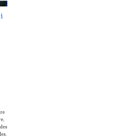
i
ure
e,
 des
les.