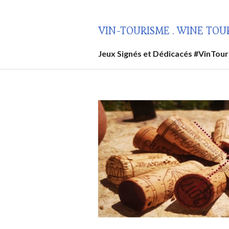
Aller
au
VIN-TOURISME . WINE TOU
contenu
principal
Jeux Signés et Dédicacés #VinTou