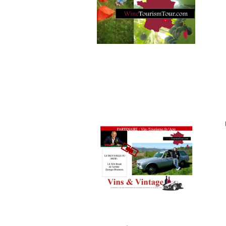
TASTING
MOVIE
,
VIGNOBLES
,
WINE
TASTING
VOUCHER
,
WINE
TOURISM
FAME
,
WINE
TOURISM
TOUR
,
WINE
TOURISM
TOUR
MOVIE
,
WINETASTINGVOUCHER.COM