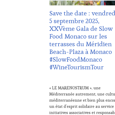
DOMAINE
VITICOLE,
Save the date : vendred
ADHÉRENT,
VIN
5 septembre 2025,
TOURISME
,
XXVème Gala de Slow
EDITION
LES
Food Monaco sur les
CLÉS
terrasses du Méridien
DU
VIN
Beach-Plaza à Monaco
ET
#SlowFoodMonaco
DE
LA
#WineTourismTour
HAUTE
GASTRONOMIE
FRANÇAISE
,
1
FAMOUS
AOÛT
« LE MARENOSTRUM », une
HOST
,
2025
Méditerranée autrement, une cult
INVITATIONS
&
méditerranéenne et bien plus encor
DÉGUSTATIONS,
un état d’esprit solidaire au service
WINE
initiatives associatives et responsab
TASTING
,