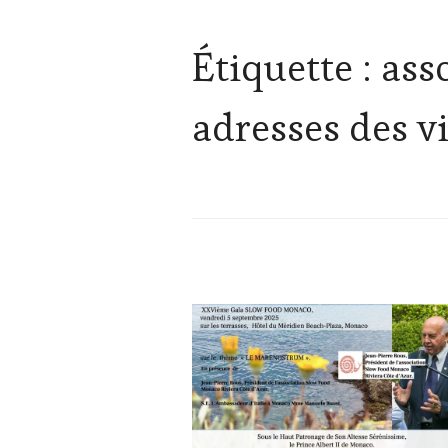
Étiquette :
asso
adresses des v
ACTUALITÉS
,
CLUB
:
WINE
TASTING
VOUCHER
,
CULTURAL
GUEST
,