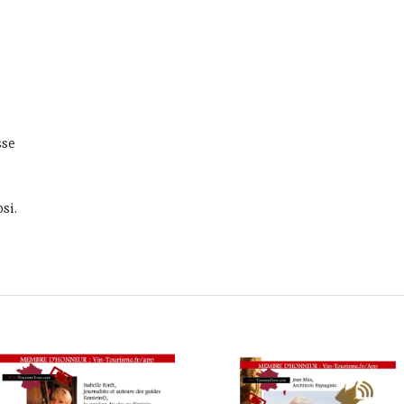
sse
si.
endredi 5 septembre 2025, XXVème Gala de Slow Food Monaco 