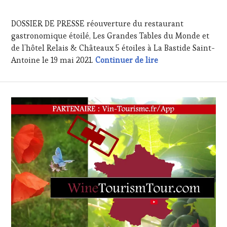
SOMMELIER
,
13
WINE
MAI
DOSSIER DE PRESSE réouverture du restaurant
TASTING
2021
VOUCHER
,
gastronomique étoilé, Les Grandes Tables du Monde et
WINE
de l’hôtel Relais & Châteaux 5 étoiles à La Bastide Saint-
TOURISM
Le moment est enfi
Antoine le 19 mai 2021.
Continuer de lire
FAME
,
WINETASTINGVOUCHER.COM