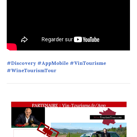
#Discovery #AppMobile #VinTourisme
#WineTourismTour