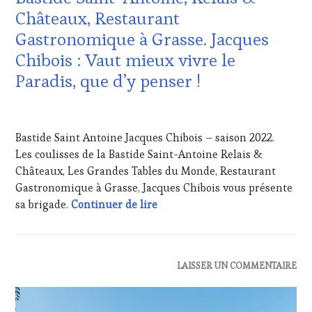
HAUTE
Châteaux, Restaurant
GASTRONOMIE
Gastronomique à Grasse. Jacques
FRANÇAISE
,
INVITATIONS
Chibois : Vaut mieux vivre le
&
Paradis, que d’y penser !
DÉGUSTATIONS,
WINE
TASTING
,
3
MÉDIAS,
JUILLET
Bastide Saint Antoine Jacques Chibois – saison 2022.
PRESSE
2022
ÉCRITE,
Les coulisses de la Bastide Saint-Antoine Relais &
RADIO,
Châteaux, Les Grandes Tables du Monde, Restaurant
TV,
Gastronomique à Grasse, Jacques Chibois vous présente
WEB
,
À la rencontre des anges de la 
sa brigade.
Continuer de lire
OENOTOURISME
,
PARTENAIRES
VIN
TOURISME
,
PRODUCTEURS
ACTUALITÉS
,
LAISSER UN COMMENTAIRE
TERROIR
,
EDITION
RESTAURATEUR,
LES
CHEF,
CLÉS