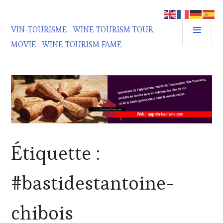
Aller
au
MEN
contenu
VIN-TOURISME . WINE TOURISM TOUR
PRIN
principal
MOVIE . WINE TOURISM FAME
Étiquette :
#bastidestantoine-
chibois