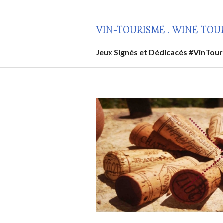
Aller
au
VIN-TOURISME . WINE TOU
contenu
principal
Jeux Signés et Dédicacés #VinTou