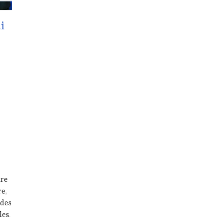
i
ure
e,
 des
les.