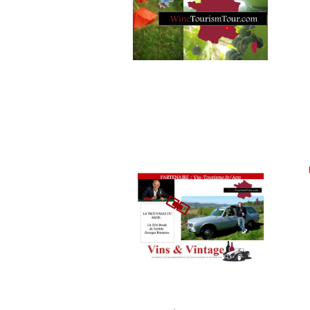
TASTING
MOVIE
,
VIGNOBLES
,
WINE
TASTING
VOUCHER
,
WINE
TOURISM
FAME
,
WINE
TOURISM
TOUR
,
WINE
TOURISM
TOUR
MOVIE
,
WINETASTINGVOUCHER.COM