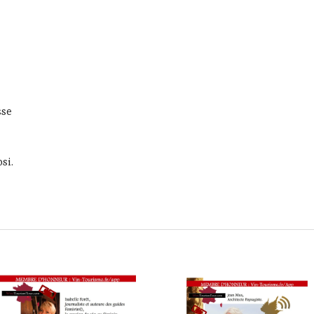
sse
si.
endredi 5 septembre 2025, XXVème Gala de Slow Food Monaco 