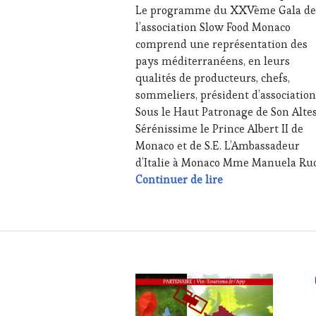
Le programme du XXVème Gala de
JEU
,
l’association Slow Food Monaco
LIVE
STREAMING
,
comprend une représentation des
MÉDIAS,
pays méditerranéens, en leurs
PRESSE
qualités de producteurs, chefs,
ÉCRITE,
sommeliers, président d’association
RADIO,
Sous le Haut Patronage de Son Alte
TV,
WEB
,
Sérénissime le Prince Albert II de
OENOTOURISME
,
Monaco et de S.E. L’Ambassadeur
PARTENAIRES
d’Italie à Monaco Mme Manuela Ruo
VIN
Save the date : v
Continuer de lire
TOURISME
,
PRODUCTEURS
TERROIR
,
RESTAURATEUR,
CHEF,
CUISINIER,
ŒNOLOGUE,
SOMMELIER
,
SALONS
INTERNATIONAUX
,