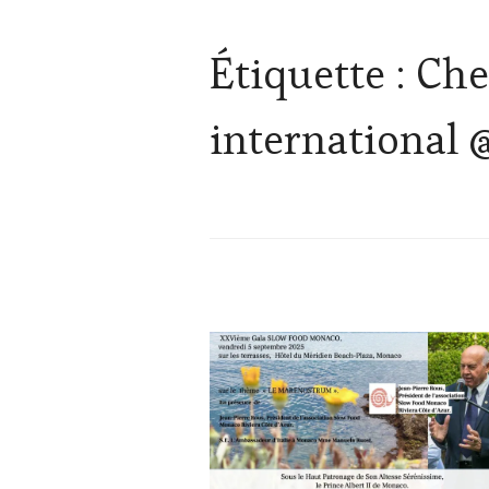
Étiquette :
Che
international
ACTUALITÉS
,
CLUB
:
WINE
TASTING
VOUCHER
,
CULTURAL
GUEST
,