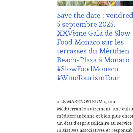
DOMAINE
VITICOLE,
Save the date : vendred
ADHÉRENT,
VIN
5 septembre 2025,
TOURISME
,
XXVème Gala de Slow
EDITION
LES
Food Monaco sur les
CLÉS
terrasses du Méridien
DU
VIN
Beach-Plaza à Monaco
ET
#SlowFoodMonaco
DE
LA
#WineTourismTour
HAUTE
GASTRONOMIE
FRANÇAISE
,
1
FAMOUS
AOÛT
« LE MARENOSTRUM », une
HOST
,
2025
Méditerranée autrement, une cult
INVITATIONS
&
méditerranéenne et bien plus encor
DÉGUSTATIONS,
un état d’esprit solidaire au service
WINE
initiatives associatives et responsab
TASTING
,