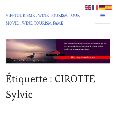
Aller
au
MEN
contenu
VIN-TOURISME . WINE TOURISM TOUR
PRIN
principal
MOVIE . WINE TOURISM FAME
Étiquette :
CIROTTE
Sylvie