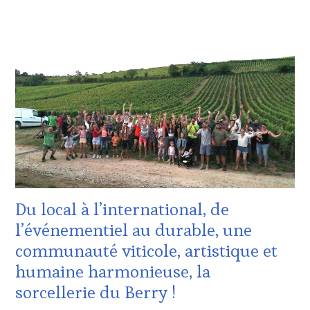
ACTUALITÉS
,
CLUB
:
WINE
TASTING
VOUCHER
,
DOMAINE
VITICOLE,
ADHÉRENT,
VIN
TOURISME
,
EDITION
LES
CLÉS
Du local à l’international, de
DU
VIN
l’événementiel au durable, une
ET
communauté viticole, artistique et
DE
LA
humaine harmonieuse, la
HAUTE
sorcellerie du Berry !
GASTRONOMIE
FRANÇAISE
,