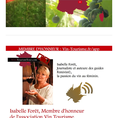
VIGNOBLES
,
WINE
TASTING
VOUCHER
,
WINE
TOURISM
FAME
,
WINE
TOURISM
TOUR
,
WINETASTINGVOUCHER.COM