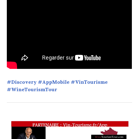
#Discovery #AppMobile #VinTourisme
#WineTourismTour