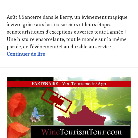
INVITATIONS
19
&
AOÛT
Août à Sancerre dans le Berry, un événement magique
DÉGUSTATIONS,
2024
WINE
à vivre grâce aux locaux sorciers et leurs étapes
TASTING
,
oenotouristiques d’exceptions ouvertes toute l’année !
LIVE
Une histoire ensorcelante, tout le monde sur la même
STREAMING
,
portée, de l’événementiel au durable au service …
MASTERCLASS
,
Du local à l’international, de l’événement
Continuer de lire
MÉDIAS,
PRESSE
ÉCRITE,
RADIO,
TV,
WEB
,
OENOTOURISME
,
PARTENAIRES
VIN
TOURISME
,
PRODUCTEURS
TERROIR
,
SALONS
INTERNATIONAUX
,