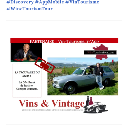
#Discovery #AppMobile #VinTourisme
#WineTourismTour