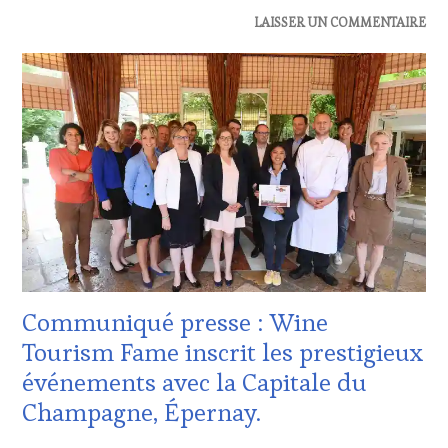
ACTUALITÉS
,
LAISSER UN COMMENTAIRE
CLUB
:
WINE
TASTING
VOUCHER
,
DOMAINE
VITICOLE,
ADHÉRENT,
VIN
TOURISME
,
EDITION
LES
CLÉS
DU
Communiqué presse : Wine
VIN
ET
Tourism Fame inscrit les prestigieux
DE
événements avec la Capitale du
LA
HAUTE
Champagne, Épernay.
GASTRONOMIE
FRANÇAISE
,