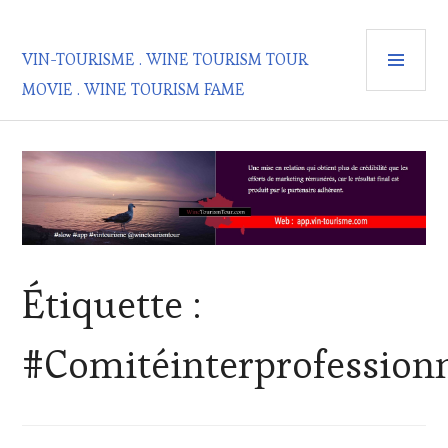
Aller
au
MEN
contenu
VIN-TOURISME . WINE TOURISM TOUR
PRIN
principal
MOVIE . WINE TOURISM FAME
Étiquette :
#Comitéinterprofessio