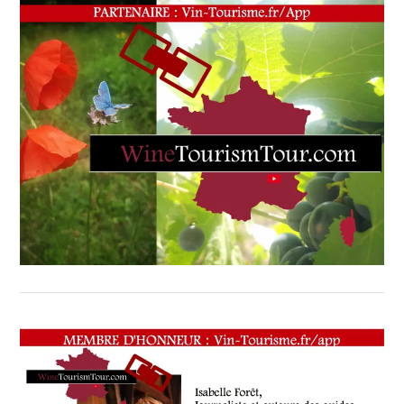
OENOTOURISME
,
PARTENAIRES
VIN
TOURISME
,
RESTAURATEUR,
CHEF,
CUISINIER,
ŒNOLOGUE,
SOMMELIER
,
SALONS
INTERNATIONAUX
,
VIGNOBLES
,
WINE
TASTING
VOUCHER
,
WINE
TOURISM
FAME
,
WINE
TOURISM
TOUR
,
WINETASTINGVOUCHER.COM