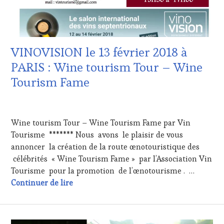
TOURISME
,
EDITION
LES
CLÉS
DU
VINOVISION le 13 février 2018 à
VIN
ET
PARIS : Wine tourism Tour – Wine
DE
Tourism Fame
LA
HAUTE
GASTRONOMIE
10
FRANÇAISE
,
FÉVRIER
Wine tourism Tour – Wine Tourism Fame par Vin
INVITATIONS
2018
&
Tourisme ******* Nous avons le plaisir de vous
DÉGUSTATIONS,
annoncer la création de la route œnotouristique des
WINE
célébrités « Wine Tourism Fame » par l’Association Vin
TASTING
,
Tourisme pour la promotion de l’œnotourisme . …
MÉDIAS,
VINOVISION le 13 février 2018 à PARIS :
Continuer de lire
PRESSE
ÉCRITE,
RADIO,
TV,
WEB
,