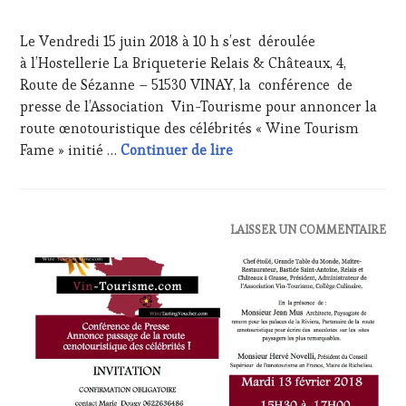
17
INVITATIONS
JUIN
&
Le Vendredi 15 juin 2018 à 10 h s’est déroulée
2018
DÉGUSTATIONS,
à l’Hostellerie La Briqueterie Relais & Châteaux, 4,
WINE
Route de Sézanne – 51530 VINAY, la conférence de
TASTING
,
OENOTOURISME
,
presse de l’Association Vin-Tourisme pour annoncer la
VIGNOBLES
,
route œnotouristique des célébrités « Wine Tourism
WINE
Communiqué presse : Wine
Fame » initié …
Continuer de lire
TASTING
VOUCHER
,
WINE
TOURISM
ACTUALITÉS
,
LAISSER UN COMMENTAIRE
FAME
,
CLUB
WINE
:
TOURISM
WINE
TOUR
,
TASTING
WINETASTINGVOUCHER.COM
VOUCHER
,
DOMAINE
VITICOLE,
ADHÉRENT,
VIN