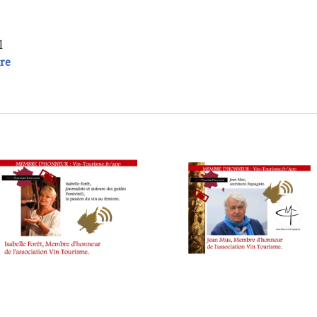
l
Vins & Vintage, Philippe Genet, partenaire de l’App de l’A
ire