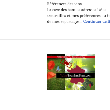
TV,
Références des vins :
WEB
,
La cave des bonnes adresses ! Mes
OENOTOURISME
,
trouvailles et mes préférences au fi
PARTENAIRES
de mes reportages…
Continuer de l
VIN
TOURISME
,
PRODUCTEURS
TERROIR
,
RESTAURATEUR,
CHEF,
CUISINIER,
ŒNOLOGUE,
SOMMELIER
,
SALONS
INTERNATIONAUX
,
VIGNOBLES
,
WINE
TASTING
VOUCHER
,
WINE
TOURISM
FAME
,