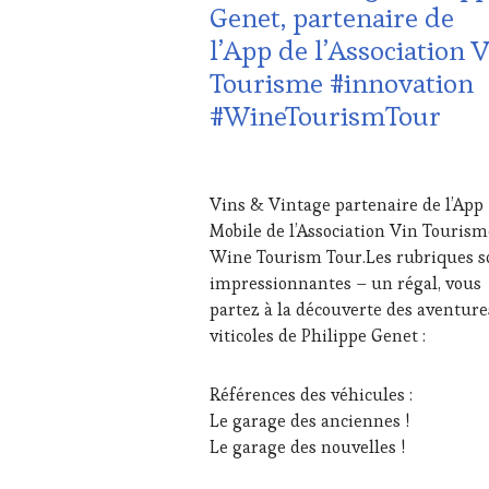
Genet, partenaire de
VIN
l’App de l’Association 
TOURISME
,
EDITION
Tourisme #innovation
LES
#WineTourismTour
CLÉS
DU
VIN
7
ET
JUILLET
DE
Vins & Vintage partenaire de l’App
2023
LA
Mobile de l’Association Vin Tourism
HAUTE
Wine Tourism Tour.Les rubriques s
GASTRONOMIE
impressionnantes – un régal, vous
FRANÇAISE
,
INVITATIONS
partez à la découverte des aventure
&
viticoles de Philippe Genet :
DÉGUSTATIONS,
WINE
Références des véhicules :
TASTING
,
MÉDIAS,
Le garage des anciennes !
PRESSE
Le garage des nouvelles !
ÉCRITE,
RADIO,