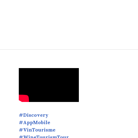
ssociation Vin Tourisme #innovation #WineTourismTour
#Discovery
#AppMobile
#VinTourisme
#WineTourismTour