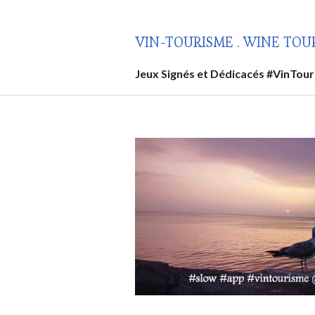
Aller
au
VIN-TOURISME . WINE TOU
contenu
principal
Jeux Signés et Dédicacés #VinTou