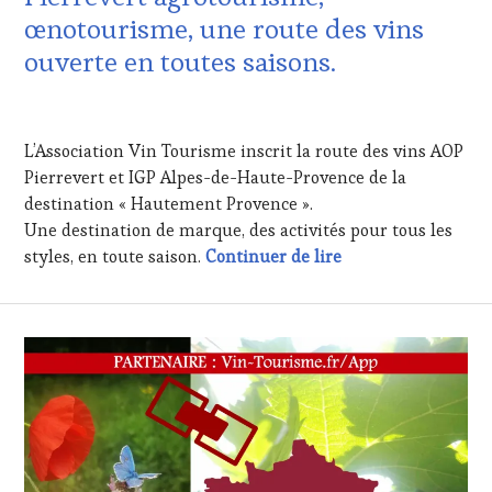
HAUTE
œnotourisme, une route des vins
GASTRONOMIE
ouverte en toutes saisons.
FRANÇAISE
,
INVITATIONS
&
2
DÉGUSTATIONS,
DÉCEMBRE
L’Association Vin Tourisme inscrit la route des vins AOP
WINE
2021
TASTING
,
Pierrevert et IGP Alpes-de-Haute-Provence de la
MÉDIAS,
destination « Hautement Provence ».
PRESSE
Une destination de marque, des activités pour tous les
ÉCRITE,
« Irresistible » un
styles, en toute saison.
Continuer de lire
RADIO,
TV,
WEB
,
OENOTOURISME
,
PARTENAIRES
VIN
TOURISME
,
PRODUCTEURS
TERROIR
,
RESTAURATEUR,
CHEF,