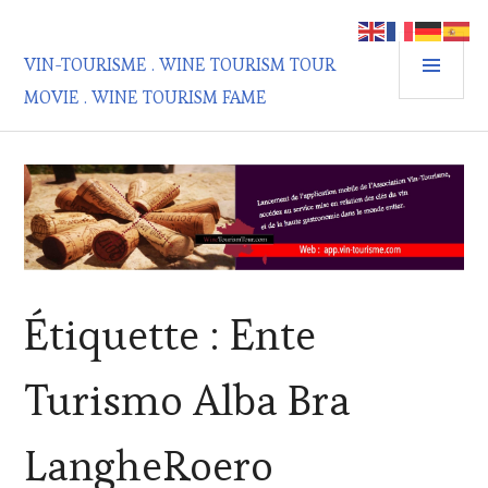
Aller
au
MEN
contenu
VIN-TOURISME . WINE TOURISM TOUR
PRIN
principal
MOVIE . WINE TOURISM FAME
Étiquette :
Ente
Turismo Alba Bra
LangheRoero