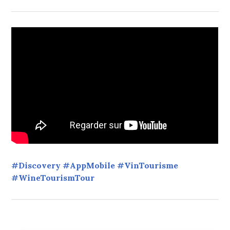
#Discovery #AppMobile #VinTourisme
#WineTourismTour