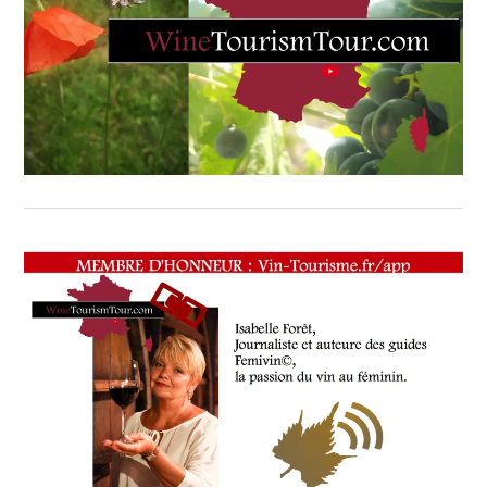
CUISINIER,
ŒNOLOGUE,
SOMMELIER
,
SALONS
INTERNATIONAUX
,
VIGNOBLES
,
WINE
TASTING
VOUCHER
,
WINE
TOURISM
FAME
,
WINE
TOURISM
TOUR
,
WINETASTINGVOUCHER.COM