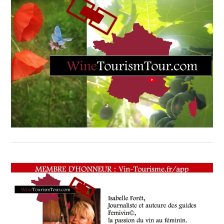
VIN
TOURISME
,
RESTAURATEUR,
CHEF,
CUISINIER,
ŒNOLOGUE,
SOMMELIER
,
SALONS
INTERNATIONAUX
,
VIGNOBLES
,
WINE
TASTING
VOUCHER
,
WINE
TOURISM
FAME
,
WINE
TOURISM
TOUR
,
WINETASTINGVOUCHER.COM