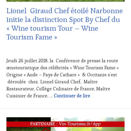
CLÉS
Lionel Giraud Chef étoilé Narbonne
DU
VIN
initie la distinction Spot By Chef du
ET
« Wine tourism Tour – Wine
DE
LA
Tourism Fame »
HAUTE
GASTRONOMIE
28
FRANÇAISE
,
JUILLET
INVITATIONS
Jeudi 26 juillet 2018, la Conférence de presse la route
2018
&
œnotouristique des célébrités « Wine Tourism Fame »
DÉGUSTATIONS,
Origine « Aude – Pays de Cathare » & Occitanie s’est
WINE
TASTING
,
déroulée chez Lionel Giraud Chef, Maître
MÉDIAS,
Restaurateur, Collège Culinaire de France, Maître
PRESSE
Lionel Giraud Chef
Cuisinier de France, …
Continuer de lire
ÉCRITE,
RADIO,
TV,
WEB
,
OENOTOURISME
,
PARTENAIRES