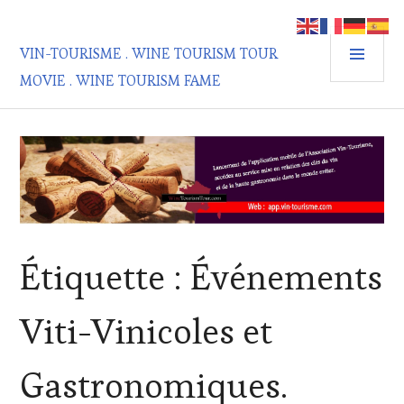
Aller
au
MEN
contenu
VIN-TOURISME . WINE TOURISM TOUR
PRIN
principal
MOVIE . WINE TOURISM FAME
Étiquette :
Événements
Viti-Vinicoles et
Gastronomiques.