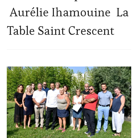
Aurélie Ihamouine La
Table Saint Crescent
ACTUALITÉS
,
CLUB
:
WINE
TASTING
VOUCHER
,
DOMAINE
VITICOLE,
ADHÉRENT,
VIN
TOURISME
,
EDITION
LES