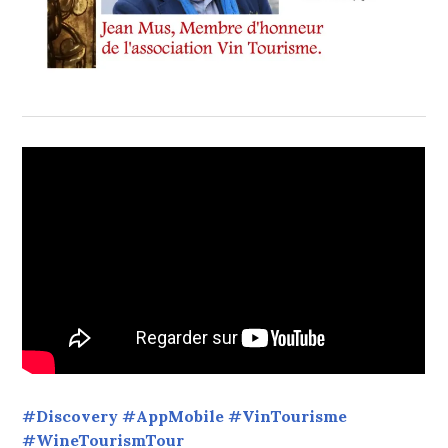
#Discovery #AppMobile #VinTourisme
#WineTourismTour