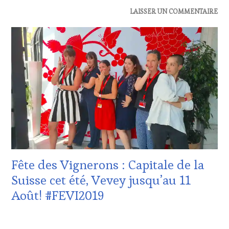
ACTUALITÉS
,
LAISSER UN COMMENTAIRE
DOMAINE
VITICOLE,
ADHÉRENT,
VIN
TOURISME
,
EDITION
LES
CLÉS
DU
VIN
ET
DE
LA
HAUTE
Fête des Vignerons : Capitale de la
GASTRONOMIE
FRANÇAISE
,
Suisse cet été, Vevey jusqu’au 11
INVITATIONS
Août! #FEVI2019
&
DÉGUSTATIONS,
WINE
21
TASTING
,
JUILLET