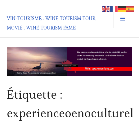
Aller
au
MEN
contenu
VIN-TOURISME . WINE TOURISM TOUR
PRIN
principal
MOVIE . WINE TOURISM FAME
Étiquette :
experienceoenoculturel