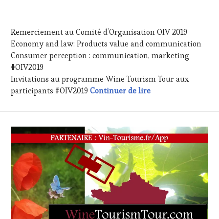
TOUR
VIN
20
ET
JUILLET
DE
Remerciement au Comité d’Organisation OIV 2019
2019
LA
Economy and law: Products value and communication
HAUTE
Consumer perception : communication, marketing
GASTRONOMIE
FRANÇAISE
,
#OIV2019
FAMOUS
Invitations au programme Wine Tourism Tour aux
HOST
,
#OIV2019 – Wine T
participants #OIV2019
Continuer de lire
GUEST
,
INVITATIONS
&
DÉGUSTATIONS,
WINE
TASTING
,
OENOTOURISME
,
PARTENAIRES
VIN
TOURISME
,
PRODUCTEURS
TERROIR
,
RESTAURATEUR,