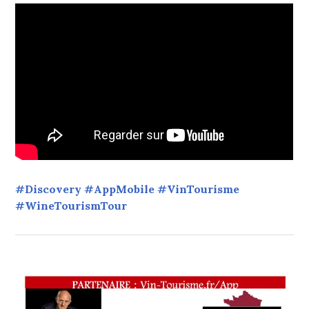
#Discovery #AppMobile #VinTourisme
#WineTourismTour