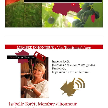
CHEF,
CUISINIER,
ŒNOLOGUE,
SOMMELIER
,
SALONS
INTERNATIONAUX
,
SPOT
BY
,
TASTING
MOVIE
,
VIGNOBLES
,
WINE
TOURISM
FAME
,
WINE
TOURISM
TOUR
,
WINE
TOURISM
TOUR
MOVIE