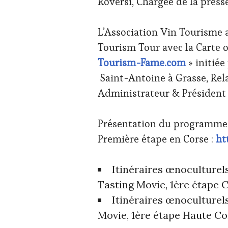
Roversi, Chargée de la press
INTERNATIONAUX
,
SPOT
BY
,
L’Association Vin Tourisme
TASTING
Tourism Tour avec la Carte 
MOVIE
,
VIGNOBLES
,
Tourism-Fame.com
» initiée
WINE
Saint-Antoine à Grasse, Re
TOURISM
FAME
,
Administrateur & Président
WINE
TOURISM
TOUR
,
Présentation du programme 
WINE
Première étape en Corse :
ht
TOURISM
TOUR
MOVIE
Itinéraires œnoculturel
Tasting Movie, 1ère étape 
Itinéraires œnoculturels
Movie, 1ère étape Haute Co