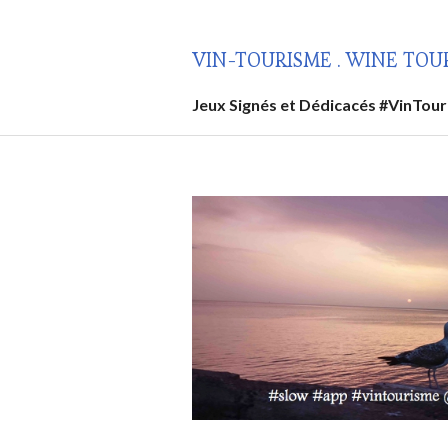
Aller
au
VIN-TOURISME . WINE TOU
contenu
principal
Jeux Signés et Dédicacés #VinTou