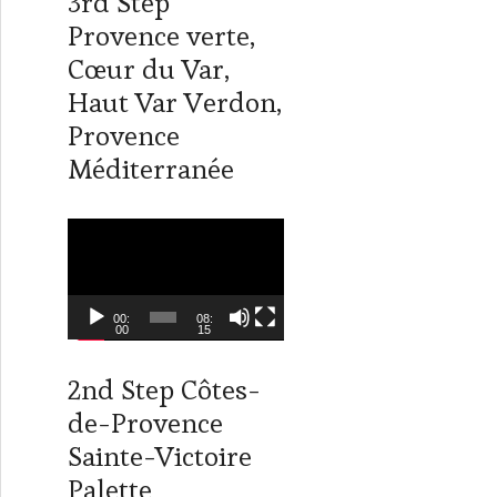
3rd Step
i
n
t
k
Provence verte,
t
e
Cœur du Var,
e
d
r
I
Haut Var Verdon,
n
Provence
Méditerranée
L
e
c
t
00:
08:
00
15
e
u
2nd Step Côtes-
r
de-Provence
v
i
Sainte-Victoire
d
Palette
é