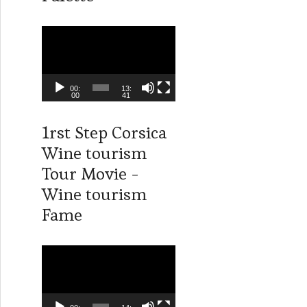
o
L
e
c
t
00:
13:
00
41
e
u
1rst Step Corsica
r
Wine tourism
v
i
Tour Movie -
d
Wine tourism
é
Fame
o
L
e
c
t