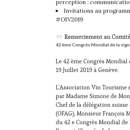
perception : communicatio
GASTRONOMIE
Invitations au program
FRANÇAISE
,
FAMOUS
#OIV2019
HOST
,
GUEST
,
INVITATIONS
Remerciement au Comité 
&
42 ème Congrès Mondial de la vigne
DÉGUSTATIONS,
WINE
TASTING
,
Le 42 ème Congrès Mondial de
OENOTOURISME
,
19 Juillet 2019 à Genève.
PARTENAIRES
VIN
TOURISME
,
L’Association Vin Tourisme 
PRODUCTEURS
TERROIR
,
par Madame Simone de Montm
RESTAURATEUR,
Chef de la délégation suisse à
CHEF,
CUISINIER,
(OFAG), Monsieur François M
ŒNOLOGUE,
du 42 e Congrès Mondial de 
SOMMELIER
,
SALONS