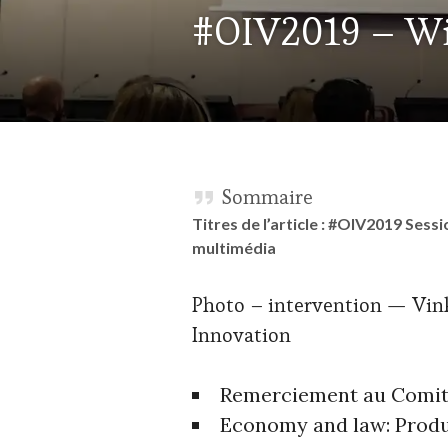
ACTUALITÉS
,
#OIV2019 – Wi
CLUB
:
WINE
TASTING
VOUCHER
,
CORSICA
,
CULTURAL
GUEST
,
DOMAINE
Sommaire
VITICOLE,
Titres de l’article : #OIV2019 Se
ADHÉRENT,
VIN
multimédia
TOURISME
,
EDITION
Photo – intervention — Vi
LES
CLÉS
Innovation
DU
VIN
ET
Remerciement au Comité
DE
Economy and law: Prod
LA
HAUTE