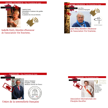
PARTENAIRES
VIN
TOURISME
,
PRODUCTEURS
TERROIR
,
RESTAURATEUR,
CHEF,
CUISINIER,
ŒNOLOGUE,
SOMMELIER
,
SALONS
INTERNATIONAUX
,
SPOT
BY
,
TASTING
MOVIE
,
VIGNOBLES
,
WINE
TOURISM
FAME
,
WINE
TOURISM