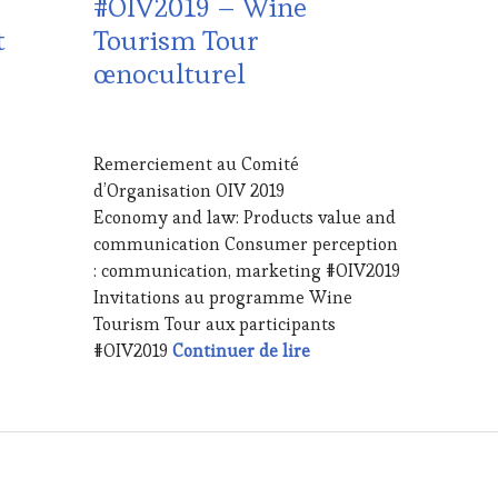
#OIV2019 – Wine
VIN
t
Tourism Tour
TOURISME
,
œnoculturel
EDITION
LES
CLÉS
20
DU
JUILLET
VIN
Remerciement au Comité
2019
ET
d’Organisation OIV 2019
s Vignerons : Capitale de la Suisse cet été, Vevey jusqu’au 11 A
DE
Economy and law: Products value and
LA
communication Consumer perception
HAUTE
GASTRONOMIE
: communication, marketing #OIV2019
FRANÇAISE
,
Invitations au programme Wine
FAMOUS
Tourism Tour aux participants
HOST
,
#OIV2019 – Wine Touri
#OIV2019
Continuer de lire
GUEST
,
INVITATIONS
&
DÉGUSTATIONS,
WINE
TASTING
,
OENOTOURISME
,