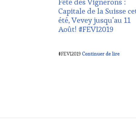
Fête des Vignerons :
DE
Capitale de la Suisse ce
LA
été, Vevey jusqu’au 11
HAUTE
GASTRONOMIE
Août! #FEVI2019
FRANÇAISE
,
INVITATIONS
&
21
DÉGUSTATIONS,
JUILLET
Fête de
#FEVI2019
Continuer de lire
WINE
2019
TASTING
,
MÉDIAS,
PRESSE
ÉCRITE,
RADIO,
TV,
WEB
,
OENOTOURISME
,
PRODUCTEURS
TERROIR
,
RESTAURATEUR,
CHEF,
CUISINIER,