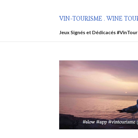
Aller
au
VIN-TOURISME . WINE TOU
contenu
principal
Jeux Signés et Dédicacés #VinTou