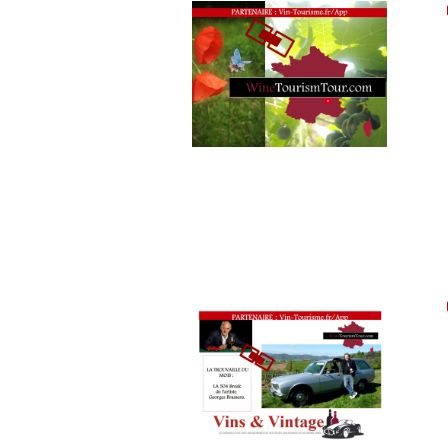
ŒNOLOGUE,
SOMMELIER
,
SALONS
INTERNATIONAUX
,
VIGNOBLES
,
WINE
TOURISM
FAME
,
WINE
TOURISM
TOUR