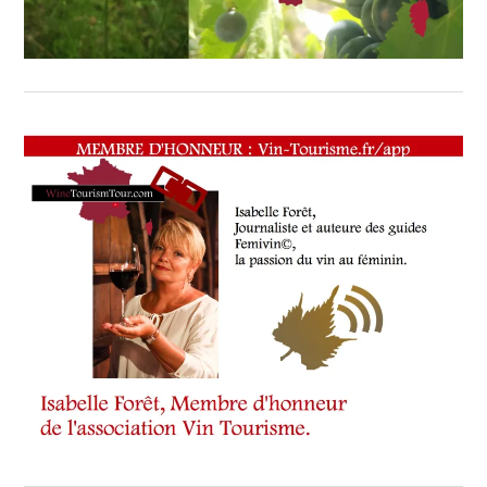
SOMMELIER
,
SALONS
INTERNATIONAUX
,
SPOT
BY
,
TASTING
MOVIE
,
VIGNOBLES
,
WINE
TOURISM
FAME
,
WINE
TOURISM
TOUR
,
WINE
TOURISM
TOUR
MOVIE