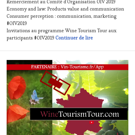
Remerciement au Comité d’Organisation OIV 2019
2019
LA
Economy and law: Products value and communication
HAUTE
Consumer perception : communication, marketing
GASTRONOMIE
FRANÇAISE
,
#OIV2019
FAMOUS
Invitations au programme Wine Tourism Tour aux
HOST
,
#OIV2019 – Wine T
participants #OIV2019
Continuer de lire
GUEST
,
INVITATIONS
&
DÉGUSTATIONS,
WINE
TASTING
,
OENOTOURISME
,
PARTENAIRES
VIN
TOURISME
,
PRODUCTEURS
TERROIR
,
RESTAURATEUR,
CHEF,
CUISINIER,
ŒNOLOGUE,