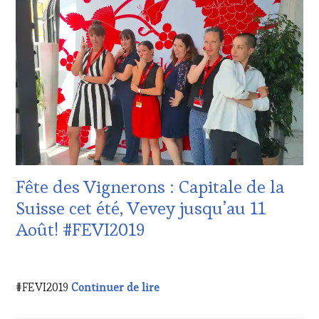
VITICOLE,
ADHÉRENT,
VIN
TOURISME
,
EDITION
LES
CLÉS
DU
VIN
ET
DE
LA
HAUTE
Fête des Vignerons : Capitale de la
GASTRONOMIE
FRANÇAISE
,
Suisse cet été, Vevey jusqu’au 11
INVITATIONS
Août! #FEVI2019
&
DÉGUSTATIONS,
WINE
21
TASTING
,
JUILLET
Fête des Vignerons : Capitale d
#FEVI2019
Continuer de lire
MÉDIAS,
2019
PRESSE
ÉCRITE,