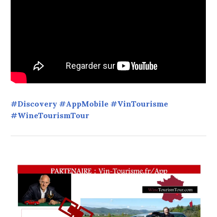
#Discovery #AppMobile #VinTourisme
#WineTourismTour