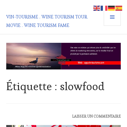
Aller
au
MEN
contenu
VIN-TOURISME . WINE TOURISM TOUR
PRIN
principal
MOVIE . WINE TOURISM FAME
Étiquette :
slowfood
ACTUALITÉS
,
LAISSER UN COMMENTAIRE
DOMAINE