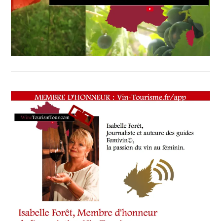
CHEF,
CUISINIER,
ŒNOLOGUE,
SOMMELIER
,
SALONS
INTERNATIONAUX
,
SPOT
BY
,
TASTING
MOVIE
,
VIGNOBLES
,
WINE
TOURISM
FAME
,
WINE
TOURISM
TOUR
,
WINE
TOURISM
TOUR
MOVIE