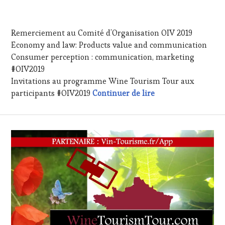
TOUR
VIN
20
ET
JUILLET
DE
Remerciement au Comité d’Organisation OIV 2019
2019
LA
Economy and law: Products value and communication
HAUTE
Consumer perception : communication, marketing
GASTRONOMIE
FRANÇAISE
,
#OIV2019
FAMOUS
Invitations au programme Wine Tourism Tour aux
HOST
,
#OIV2019 – Wine T
participants #OIV2019
Continuer de lire
GUEST
,
INVITATIONS
&
DÉGUSTATIONS,
WINE
TASTING
,
OENOTOURISME
,
PARTENAIRES
VIN
TOURISME
,
PRODUCTEURS
TERROIR
,
RESTAURATEUR,