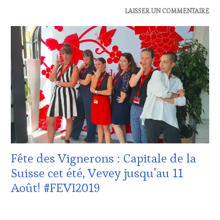
ACTUALITÉS
,
LAISSER UN COMMENTAIRE
DOMAINE
VITICOLE,
ADHÉRENT,
VIN
TOURISME
,
EDITION
LES
CLÉS
DU
VIN
ET
DE
LA
HAUTE
Fête des Vignerons : Capitale de la
GASTRONOMIE
FRANÇAISE
,
Suisse cet été, Vevey jusqu’au 11
INVITATIONS
Août! #FEVI2019
&
DÉGUSTATIONS,
WINE
21
TASTING
,
JUILLET