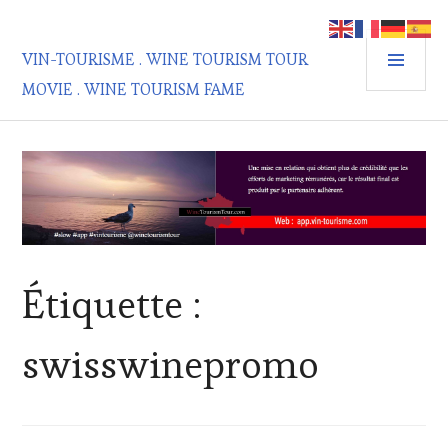
Aller
au
MEN
contenu
VIN-TOURISME . WINE TOURISM TOUR
PRIN
principal
MOVIE . WINE TOURISM FAME
Étiquette :
swisswinepromo