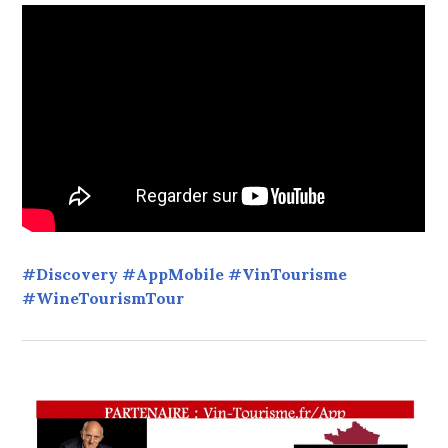
#Discovery #AppMobile #VinTourisme
#WineTourismTour