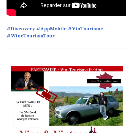
#Discovery #AppMobile #VinTourisme
#WineTourismTour