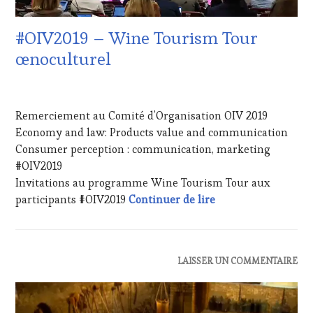
TOURISME
,
EDITION
#OIV2019 – Wine Tourism Tour
LES
CLÉS
œnoculturel
DU
VIN
20
ET
JUILLET
DE
Remerciement au Comité d’Organisation OIV 2019
2019
LA
Economy and law: Products value and communication
HAUTE
Consumer perception : communication, marketing
GASTRONOMIE
FRANÇAISE
,
#OIV2019
FAMOUS
Invitations au programme Wine Tourism Tour aux
HOST
,
#OIV2019 – Wine T
participants #OIV2019
Continuer de lire
GUEST
,
INVITATIONS
&
DÉGUSTATIONS,
ACTUALITÉS
,
LAISSER UN COMMENTAIRE
WINE
OENOTOURISME
,
TASTING
,
SALONS
OENOTOURISME
,
INTERNATIONAUX
PARTENAIRES