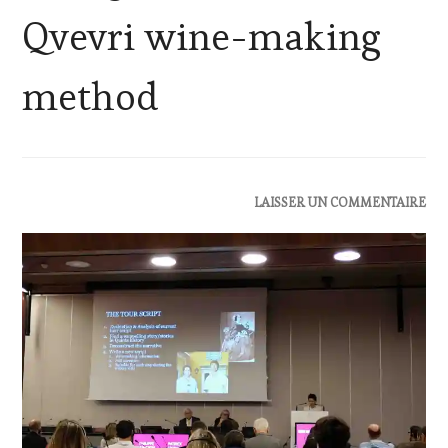
Qvevri wine-making
method
ACTUALITÉS
,
LAISSER UN COMMENTAIRE
CLUB
:
WINE
TASTING
VOUCHER
,
CORSICA
,
CULTURAL
GUEST
,
DOMAINE
VITICOLE,
ADHÉRENT,
VIN