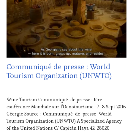
VIN
TOURISME
,
PRODUCTEURS
TERROIR
,
RESTAURATEUR,
CHEF,
CUISINIER,
ŒNOLOGUE,
SOMMELIER
,
SALONS
INTERNATIONAUX
,
Communiqué de presse : World
SPOT
BY
,
Tourism Organization (UNWTO)
TASTING
MOVIE
,
12
VIGNOBLES
,
SEPTEMBRE
WINE
Wine Tourism Communiqué de presse : 1ère
2016
TOURISM
conférence Mondiale sur l’Oenotourisme : 7 -8 Sept 2016
FAME
,
Géorgie Source : Communiqué de presse World
WINE
Tourism Organization (UNWTO) A Specialized Agency
TOURISM
TOUR
,
of the United Nations C/ Capitán Haya 42, 28020
WINE