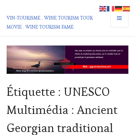
Aller
au
MEN
contenu
VIN-TOURISME . WINE TOURISM TOUR
PRIN
principal
MOVIE . WINE TOURISM FAME
Étiquette :
UNESCO
Multimédia : Ancient
Georgian traditional