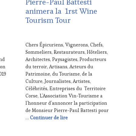
Pierre-Paul Battesti
EDITION
animera la 1rst Wine
LES
Tourism Tour
CLÉS
DU
VIN
8
ET
AVRIL
DE
Chers Épicuriens, Vignerons, Chefs,
2019
LA
Sommeliers, Restaurateurs, Hôteliers,
HAUTE
and
Architectes, Paysagistes, Producteurs
GASTRONOMIE
ion
du terroir, Artisans, Acteurs du
FRANÇAISE
,
GUEST
,
019
Patrimoine, du Tourisme, de la
INVITATIONS
Culture, Journalistes, Artistes,
&
Célébrités, Entreprises du Territoire
DÉGUSTATIONS,
9 – Wine Tourism Tour œnoculturel
Corse, L’Association Vin-Tourisme a
WINE
l’honneur d’annoncer la participation
TASTING
,
MÉDIAS,
de Monsieur Pierre-Paul Battesti pour
PRESSE
Pierre-Paul Battesti animera l
…
Continuer de lire
ÉCRITE,
RADIO,
TV,