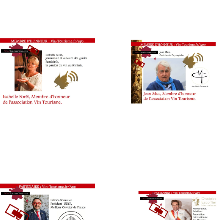
WEB
,
OENOTOURISME
,
PARTENAIRES
VIN
TOURISME
,
RESTAURATEUR,
CHEF,
CUISINIER,
ŒNOLOGUE,
SOMMELIER
,
SALONS
INTERNATIONAUX
,
SPOT
BY
,
VIGNOBLES
,
WINE
TASTING
VOUCHER
,
WINE
TOURISM
FAME
,
WINE