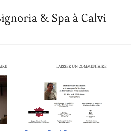
Signoria & Spa à Calvi
AIRE
ACTUALITÉS
,
LAISSER UN COMMENTAIRE
CLUB
:
WINE
TASTING
VOUCHER
,
CORSICA
,
DOMAINE
VITICOLE,
ADHÉRENT,
VIN
TOURISME
,