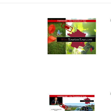
PARTENAIRES
VIN
TOURISME
,
PRODUCTEURS
TERROIR
,
RESTAURATEUR,
CHEF,
CUISINIER,
ŒNOLOGUE,
SOMMELIER
,
SALONS
INTERNATIONAUX
,
SPOT
BY
,
TASTING
MOVIE
,
VIGNOBLES
,
WINE
TOURISM
FAME
,
WINE
TOURISM