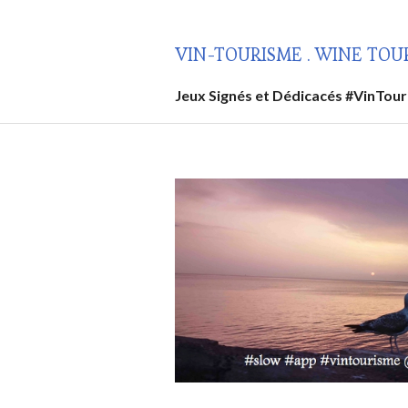
Aller
au
VIN-TOURISME . WINE TOU
contenu
principal
Jeux Signés et Dédicacés #VinTou