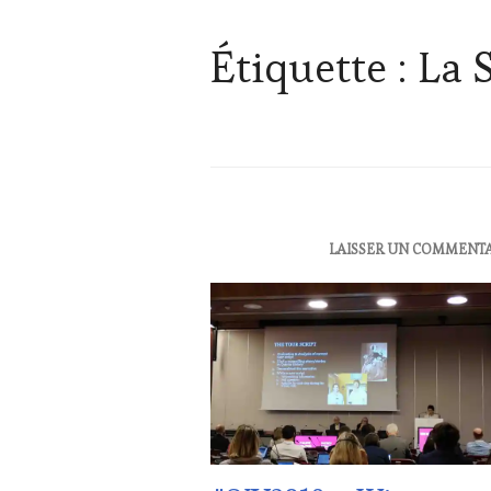
Étiquette :
La 
ACTUALITÉS
,
LAISSER UN COMMENT
CLUB
:
WINE
TASTING
VOUCHER
,
CORSICA
,
CULTURAL
GUEST
,
DOMAINE
VITICOLE,
ADHÉRENT,