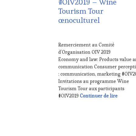
#OIV2019 – Wine
VIN
Tourism Tour
TOURISME
,
œnoculturel
EDITION
LES
CLÉS
20
DU
JUILLET
VIN
Remerciement au Comité
2019
ET
d’Organisation OIV 2019
DE
Economy and law: Products value 
LA
communication Consumer percept
HAUTE
GASTRONOMIE
: communication, marketing #OIV2
FRANÇAISE
,
Invitations au programme Wine
FAMOUS
Tourism Tour aux participants
HOST
,
#OIV201
#OIV2019
Continuer de lire
GUEST
,
INVITATIONS
&
DÉGUSTATIONS,
WINE
TASTING
,
OENOTOURISME
,