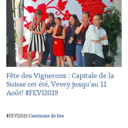
VITICOLE,
ADHÉRENT,
VIN
TOURISME
,
EDITION
LES
CLÉS
DU
VIN
ET
DE
LA
HAUTE
Fête des Vignerons : Capitale de la
GASTRONOMIE
FRANÇAISE
,
Suisse cet été, Vevey jusqu’au 11
INVITATIONS
Août! #FEVI2019
&
DÉGUSTATIONS,
WINE
21
TASTING
,
JUILLET
Fête des Vignerons : Capitale d
#FEVI2019
Continuer de lire
MÉDIAS,
2019
PRESSE
ÉCRITE,