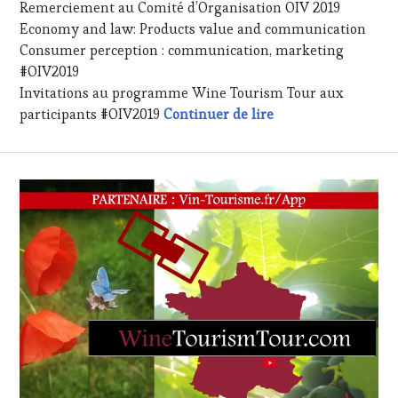
Remerciement au Comité d’Organisation OIV 2019
2019
LA
Economy and law: Products value and communication
HAUTE
Consumer perception : communication, marketing
GASTRONOMIE
FRANÇAISE
,
#OIV2019
FAMOUS
Invitations au programme Wine Tourism Tour aux
HOST
,
#OIV2019 – Wine T
participants #OIV2019
Continuer de lire
GUEST
,
INVITATIONS
&
DÉGUSTATIONS,
WINE
TASTING
,
OENOTOURISME
,
PARTENAIRES
VIN
TOURISME
,
PRODUCTEURS
TERROIR
,
RESTAURATEUR,
CHEF,
CUISINIER,
ŒNOLOGUE,