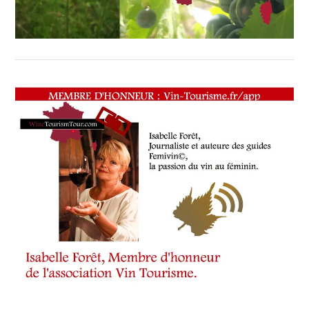
SOMMELIER
,
SALONS
INTERNATIONAUX
,
SPOT
BY
,
TASTING
MOVIE
,
VIGNOBLES
,
WINE
TOURISM
FAME
,
WINE
TOURISM
TOUR
,
WINE
TOURISM
TOUR
MOVIE