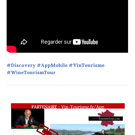
#Discovery #AppMobile #VinTourisme
#WineTourismTour