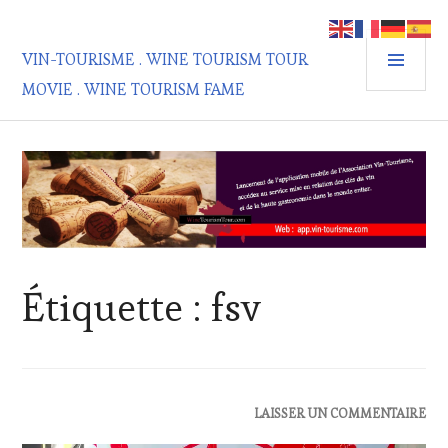
Aller
au
MEN
contenu
VIN-TOURISME . WINE TOURISM TOUR
PRIN
principal
MOVIE . WINE TOURISM FAME
Étiquette :
fsv
ACTUALITÉS
,
LAISSER UN COMMENTAIRE
DOMAINE