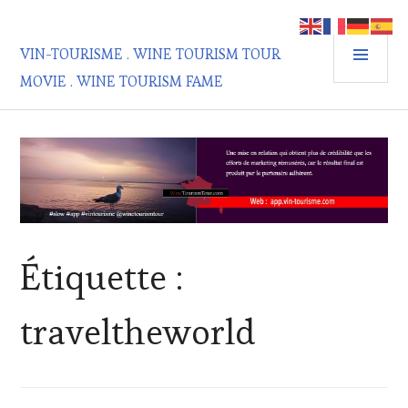
Aller
au
MEN
contenu
VIN-TOURISME . WINE TOURISM TOUR
PRIN
principal
MOVIE . WINE TOURISM FAME
Étiquette :
traveltheworld