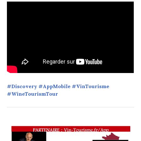
#Discovery #AppMobile #VinTourisme
#WineTourismTour