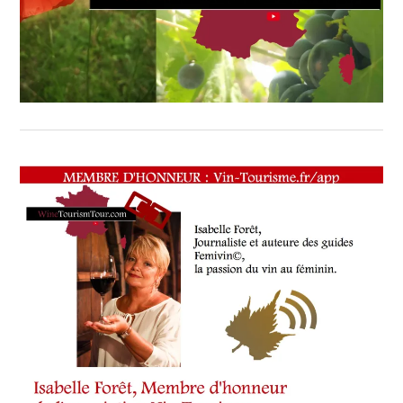
CHEF,
CUISINIER,
ŒNOLOGUE,
SOMMELIER
,
SALONS
INTERNATIONAUX
,
SPOT
BY
,
TASTING
MOVIE
,
VIGNOBLES
,
WINE
TOURISM
FAME
,
WINE
TOURISM
TOUR
,
WINE
TOURISM
TOUR
MOVIE