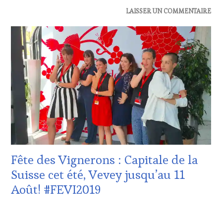
ACTUALITÉS
,
LAISSER UN COMMENTAIRE
DOMAINE
VITICOLE,
ADHÉRENT,
VIN
TOURISME
,
EDITION
LES
CLÉS
DU
VIN
ET
DE
LA
HAUTE
Fête des Vignerons : Capitale de la
GASTRONOMIE
FRANÇAISE
,
Suisse cet été, Vevey jusqu’au 11
INVITATIONS
Août! #FEVI2019
&
DÉGUSTATIONS,
WINE
21
TASTING
,
JUILLET