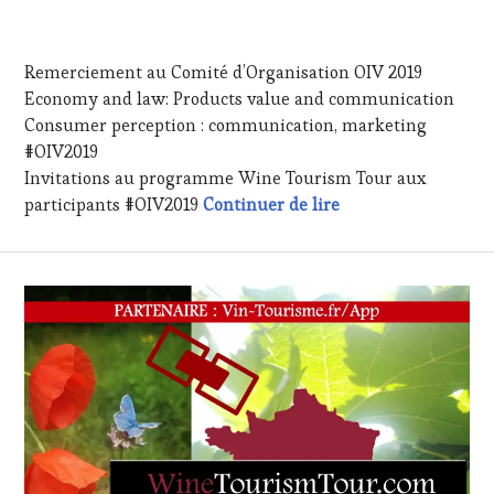
TOUR
VIN
20
ET
JUILLET
DE
Remerciement au Comité d’Organisation OIV 2019
2019
LA
Economy and law: Products value and communication
HAUTE
Consumer perception : communication, marketing
GASTRONOMIE
FRANÇAISE
,
#OIV2019
FAMOUS
Invitations au programme Wine Tourism Tour aux
HOST
,
#OIV2019 – Wine T
participants #OIV2019
Continuer de lire
GUEST
,
INVITATIONS
&
DÉGUSTATIONS,
WINE
TASTING
,
OENOTOURISME
,
PARTENAIRES
VIN
TOURISME
,
PRODUCTEURS
TERROIR
,
RESTAURATEUR,