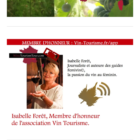
SOMMELIER
,
SALONS
INTERNATIONAUX
,
SPOT
BY
,
TASTING
MOVIE
,
VIGNOBLES
,
WINE
TOURISM
FAME
,
WINE
TOURISM
TOUR
,
WINE
TOURISM
TOUR
MOVIE