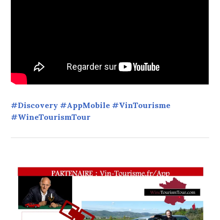
#Discovery #AppMobile #VinTourisme
#WineTourismTour