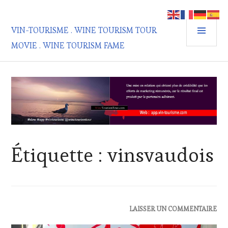
Aller
au
MEN
contenu
VIN-TOURISME . WINE TOURISM TOUR
PRIN
principal
MOVIE . WINE TOURISM FAME
Étiquette :
vinsvaudois
ACTUALITÉS
,
LAISSER UN COMMENTAIRE
DOMAINE