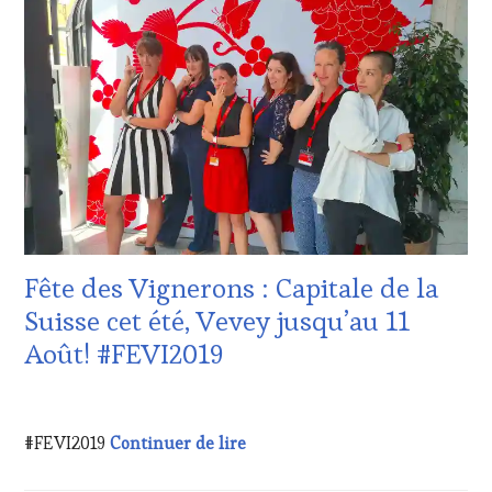
VITICOLE,
ADHÉRENT,
VIN
TOURISME
,
EDITION
LES
CLÉS
DU
VIN
ET
DE
LA
HAUTE
Fête des Vignerons : Capitale de la
GASTRONOMIE
FRANÇAISE
,
Suisse cet été, Vevey jusqu’au 11
INVITATIONS
Août! #FEVI2019
&
DÉGUSTATIONS,
WINE
21
TASTING
,
JUILLET
Fête des Vignerons : Capitale d
#FEVI2019
Continuer de lire
MÉDIAS,
2019
PRESSE
ÉCRITE,