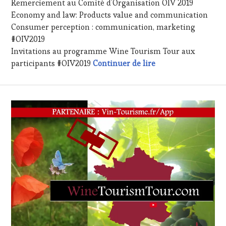
Remerciement au Comité d’Organisation OIV 2019
2019
LA
Economy and law: Products value and communication
HAUTE
Consumer perception : communication, marketing
GASTRONOMIE
FRANÇAISE
,
#OIV2019
FAMOUS
Invitations au programme Wine Tourism Tour aux
HOST
,
#OIV2019 – Wine T
participants #OIV2019
Continuer de lire
GUEST
,
INVITATIONS
&
DÉGUSTATIONS,
WINE
TASTING
,
OENOTOURISME
,
PARTENAIRES
VIN
TOURISME
,
PRODUCTEURS
TERROIR
,
RESTAURATEUR,
CHEF,
CUISINIER,
ŒNOLOGUE,