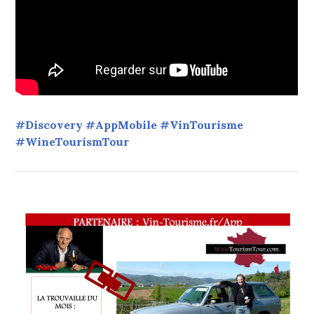
#Discovery #AppMobile #VinTourisme
#WineTourismTour