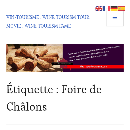
Aller
au
MEN
contenu
VIN-TOURISME . WINE TOURISM TOUR
PRIN
principal
MOVIE . WINE TOURISM FAME
Étiquette :
Foire de
Châlons