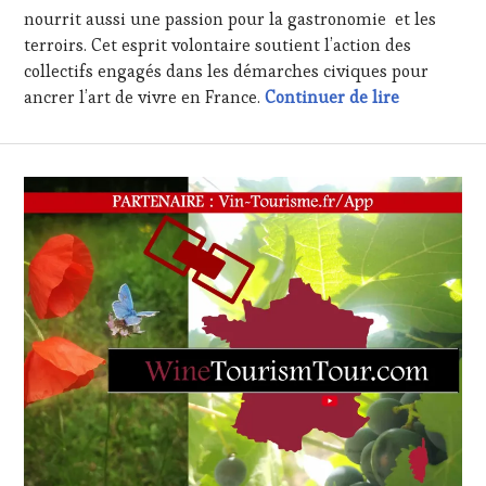
SOMMELIER
,
nourrit aussi une passion pour la gastronomie et les
SALONS
terroirs. Cet esprit volontaire soutient l’action des
INTERNATIONAUX
,
collectifs engagés dans les démarches civiques pour
TASTING
Entretien a
ancrer l’art de vivre en France.
Continuer de lire
MOVIE
,
VIGNOBLES
,
WINE
TASTING
VOUCHER
,
WINE
TOURISM
FAME
,
WINE
TOURISM
TOUR
,
WINE
TOURISM
TOUR
MOVIE
,
WINETASTINGVOUCHER.COM