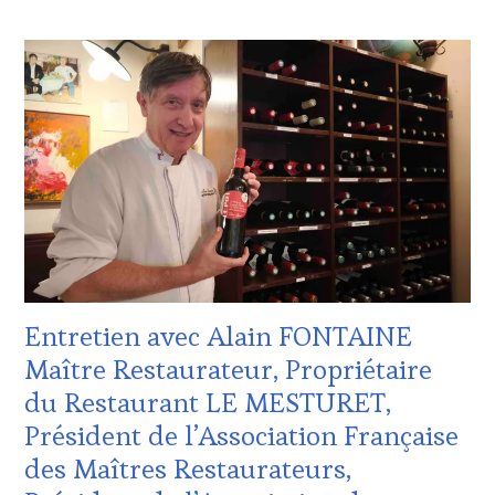
ACTUALITÉS
,
CLUB
:
WINE
TASTING
VOUCHER
,
DOMAINE
VITICOLE,
ADHÉRENT,
VIN
TOURISME
,
EDITION
LES
CLÉS
Entretien avec Alain FONTAINE
DU
VIN
Maître Restaurateur, Propriétaire
ET
du Restaurant LE MESTURET,
DE
LA
Président de l’Association Française
HAUTE
des Maîtres Restaurateurs,
GASTRONOMIE
FRANÇAISE
,