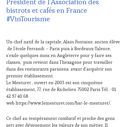
Président de l’Association des
INVITATIONS
bistrots et cafés en France
&
DÉGUSTATIONS,
#VinTourisme
WINE
TASTING
,
12
JEU
,
JUIN
MÉDIAS,
Un chef natif de la capitale, Alain Fontaine, ancien élève
2025
PRESSE
de l’école Ferrandi – Paris puis à Bordeaux-Talence,
ÉCRITE,
s’exile quelques mois en Angleterre pour y faire ses
RADIO,
TV,
classes, puis revient dans l’hexagone pour travailler
WEB
,
dans des restaurants parisiens, avant d’acquérir son
OENOTOURISME
,
premier établissement.
PARTENAIRES
Le Mesturet , ouvert en 2003 est son cinquième
VIN
établissement, 77, rue de Richelieu 75002 Paris Tél. : 01
TOURISME
,
PRODUCTEURS
42 97 40 68
TERROIR
,
web https://www.lemesturet.com/bar-le-mesturet/.
RESTAURATEUR,
CHEF,
Ce chef au tempérament combatif et proche des gens
CUISINIER,
ŒNOLOGUE,
sert avec dévouement les valeurs de son métier. Il