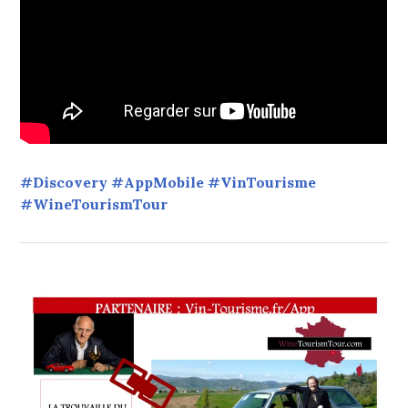
#Discovery #AppMobile #VinTourisme
#WineTourismTour