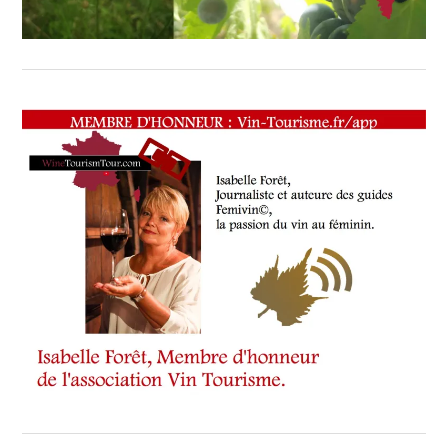
WINE
TASTING
VOUCHER
,
WINE
TOURISM
FAME
,
WINE
TOURISM
TOUR
,
WINETASTINGVOUCHER.COM