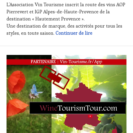
L’Association Vin Tourisme inscrit la route des vins AOP
WINE
2021
TASTING
,
Pierrevert et IGP Alpes-de-Haute-Provence de la
MÉDIAS,
destination « Hautement Provence ».
PRESSE
Une destination de marque, des activités pour tous les
ÉCRITE,
« Irresistible » un
styles, en toute saison.
Continuer de lire
RADIO,
TV,
WEB
,
OENOTOURISME
,
PARTENAIRES
VIN
TOURISME
,
PRODUCTEURS
TERROIR
,
RESTAURATEUR,
CHEF,
CUISINIER,
ŒNOLOGUE,
SOMMELIER
,
SALONS
INTERNATIONAUX
,
VIGNOBLES
,