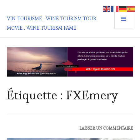
Aller
au
MEN
contenu
VIN-TOURISME . WINE TOURISM TOUR
PRIN
principal
MOVIE . WINE TOURISM FAME
Étiquette :
FXEmery
ACTUALITÉS
,
LAISSER UN COMMENTAIRE
CLUB