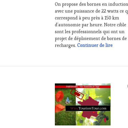
On propose des bornes en inductio
SALONS
avec une puissance de 22 watts ce q
INTERNATIONAUX
,
TASTING
correspond à peu près à 150 km
MOVIE
,
d’autonomie par heure. Notre cible
WINE
sont les professionnels qui ont un
TASTING
projet de déploiement de bornes de
VOUCHER
,
#WineT
recharges.
Continuer de lire
WINE
TOURISM
FAME
,
WINE
TOURISM
TOUR
,
WINE
TOURISM
TOUR
MOVIE
,
WINETASTINGVOUCHER.COM