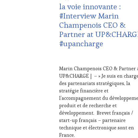
EDITION
la voie innovante :
LES
#Interview Marin
CLÉS
DU
Champenois CEO &
VIN
Partner at UP&CHARG
ET
DE
#upancharge
LA
HAUTE
GASTRONOMIE
30
FRANÇAISE
,
NOVEMBRE
Marin Champenois CEO & Partner 
INVITATIONS
2024
UP&CHARGE | – » Je suis en charg
&
DÉGUSTATIONS,
des partenariats stratégiques, la
WINE
stratégie financière et
TASTING
,
l’accompagnement du développem
MÉDIAS,
produit et de recherche et
PRESSE
développement. Brevet français /
ÉCRITE,
RADIO,
start-up français – partenaire
TV,
technique et électronique sont en
WEB
,
France.
OENOTOURISME
,