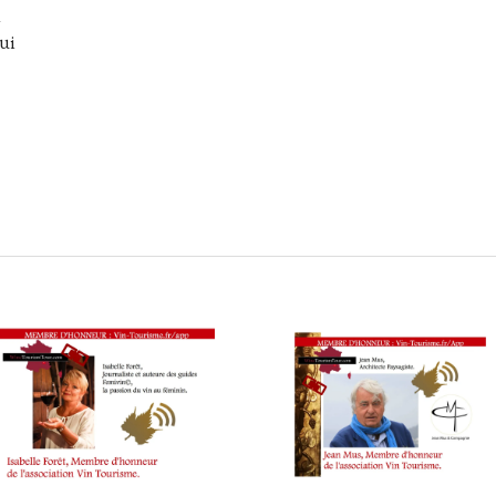
n
ui
ourismTour sur la voie innovante : #Interview Marin Cham