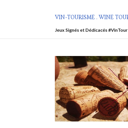
Aller
au
VIN-TOURISME . WINE TOU
contenu
principal
Jeux Signés et Dédicacés #VinTou