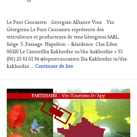
GASTRONOMIE
FRANÇAISE
,
29
FAMOUS
JUIN
HOST
,
Le Pont Caucasien . Georgian Alliance Vins . Vin
2025
GUEST
,
Géorgiens Le Pont Caucasien représente des
INVITATIONS
viticulteurs et producteurs de vins Géorgiens.SARL.
&
DÉGUSTATIONS,
Siège 5 ,Passage Napoléon – Résidence Clos Eden
WINE
06110 Le CannetIlia Kakhoidze in/ilia-kakhoidze + 33
TASTING
,
(06) 23 61 61 94 @lepontcaucasien Ilia Kakhoidze in/ilia-
JEU
,
Excursion gourmande de la Cô
kakhoidze …
Continuer de lire
MÉDIAS,
PRESSE
ÉCRITE,
RADIO,
TV,
WEB
,
OENOTOURISME
,
PARTENAIRES
VIN
TOURISME
,
PRODUCTEURS
TERROIR
,