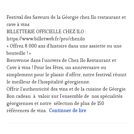
PRESSE
20
ÉCRITE,
DÉCEMBRE
Festival des Saveurs de la Géorgie chez Ilo restaurant et
RADIO,
2025
TV,
cave à vins
WEB
,
BILLETTERIE OFFICIELLE CHEZ ILO :
OENOTOURISME
,
https://www.billetweb.fr/pro/chezilo
PARTENAIRES
« Offrez 8 000 ans d’histoire dans une assiette ou une
VIN
bouteille ! »
TOURISME
,
PRODUCTEURS
Bienvenue dans l’univers de Chez Ilo Restaurant et
TERROIR
,
Cave à vins ! Pour les fêtes, un anniversaire ou
RESTAURATEUR,
simplement pour le plaisir d’offrir, notre festival réunit
CHEF,
le meilleur de l’hospitalité géorgienne.
CUISINIER,
Offrir l’authenticité des vins et de la cuisine de Géorgie.
ŒNOLOGUE,
SOMMELIER
,
Bon cadeau à valoir sur l’ensemble de nos spécialités
SALONS
géorgiennes et notre sélection de plus de 150
INTERNATIONAUX
,
Dernière minute : Part
références de vins.
Continuer de lire
SPOT
BY
,
TASTING
MOVIE
,