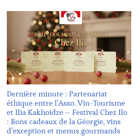
ACTUALITÉS
,
CLUB
:
WINE
TASTING
VOUCHER
,
CULTURAL
GUEST
,
DOMAINE
VITICOLE,
ADHÉRENT,
VIN
TOURISME
,
FAMOUS
Dernière minute : Partenariat
HOST
,
GUEST
,
éthique entre l’Asso. Vin-Tourisme
INVITATIONS
et Ilia Kakhoidze – Festival Chez Ilo
&
DÉGUSTATIONS,
: Bons cadeaux de la Géorgie, vins
WINE
d’exception et menus gourmands
TASTING
,
MÉDIAS,