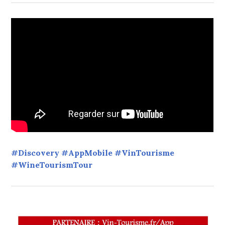
#Discovery #AppMobile #VinTourisme
#WineTourismTour