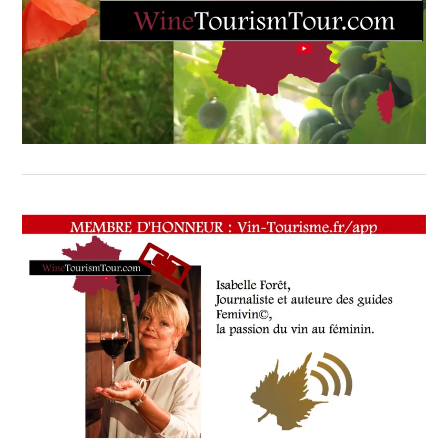
RESTAURATEUR,
CHEF,
CUISINIER,
ŒNOLOGUE,
SOMMELIER
,
TASTING
MOVIE
,
VIGNOBLES
,
WINE
TASTING
VOUCHER
,
WINE
TOURISM
FAME
,
WINE
TOURISM
TOUR
,
WINETASTINGVOUCHER.COM