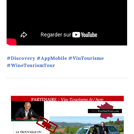
#Discovery #AppMobile #VinTourisme
#WineTourismTour