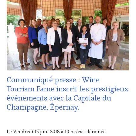
:
WINE
TASTING
VOUCHER
,
DOMAINE
VITICOLE,
ADHÉRENT,
VIN
TOURISME
,
EDITION
LES
CLÉS
DU
Communiqué presse : Wine
VIN
ET
Tourism Fame inscrit les prestigieux
DE
événements avec la Capitale du
LA
HAUTE
Champagne, Épernay.
GASTRONOMIE
FRANÇAISE
,
17
INVITATIONS
JUIN
&
Le Vendredi 15 juin 2018 à 10 h s’est déroulée
2018
DÉGUSTATIONS,