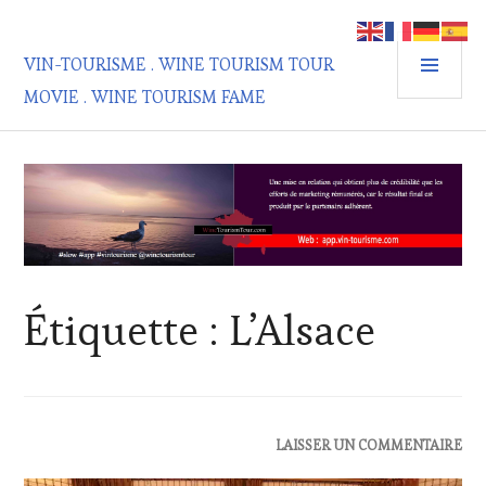
Aller
au
MEN
contenu
VIN-TOURISME . WINE TOURISM TOUR
PRIN
principal
MOVIE . WINE TOURISM FAME
Étiquette :
L’Alsace
ACTUALITÉS
,
LAISSER UN COMMENTAIRE
CLUB