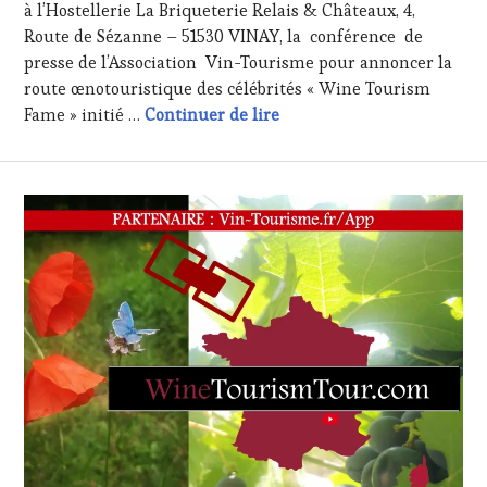
à l’Hostellerie La Briqueterie Relais & Châteaux, 4,
WINE
Route de Sézanne – 51530 VINAY, la conférence de
TASTING
,
OENOTOURISME
,
presse de l’Association Vin-Tourisme pour annoncer la
VIGNOBLES
,
route œnotouristique des célébrités « Wine Tourism
WINE
Communiqué presse : Wine
Fame » initié …
Continuer de lire
TASTING
VOUCHER
,
WINE
TOURISM
FAME
,
WINE
TOURISM
TOUR
,
WINETASTINGVOUCHER.COM