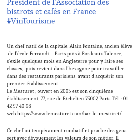
Président de l’Association des
INVITATIONS
bistrots et cafés en France
&
DÉGUSTATIONS,
#VinTourisme
WINE
TASTING
,
12
JEU
,
JUIN
MÉDIAS,
Un chef natif de la capitale, Alain Fontaine, ancien élève
2025
PRESSE
de l’école Ferrandi – Paris puis à Bordeaux-Talence,
ÉCRITE,
s’exile quelques mois en Angleterre pour y faire ses
RADIO,
TV,
classes, puis revient dans l’hexagone pour travailler
WEB
,
dans des restaurants parisiens, avant d’acquérir son
OENOTOURISME
,
premier établissement.
PARTENAIRES
Le Mesturet , ouvert en 2003 est son cinquième
VIN
établissement, 77, rue de Richelieu 75002 Paris Tél. : 01
TOURISME
,
PRODUCTEURS
42 97 40 68
TERROIR
,
web https://www.lemesturet.com/bar-le-mesturet/.
RESTAURATEUR,
CHEF,
Ce chef au tempérament combatif et proche des gens
CUISINIER,
ŒNOLOGUE,
sert avec dévouement les valeurs de son métier. Il