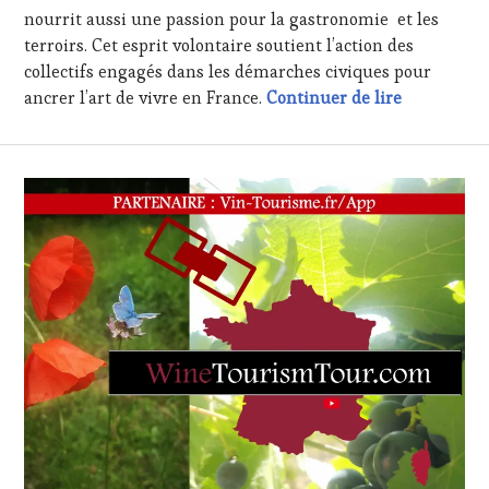
SOMMELIER
,
nourrit aussi une passion pour la gastronomie et les
SALONS
terroirs. Cet esprit volontaire soutient l’action des
INTERNATIONAUX
,
collectifs engagés dans les démarches civiques pour
TASTING
Entretien a
ancrer l’art de vivre en France.
Continuer de lire
MOVIE
,
VIGNOBLES
,
WINE
TASTING
VOUCHER
,
WINE
TOURISM
FAME
,
WINE
TOURISM
TOUR
,
WINE
TOURISM
TOUR
MOVIE
,
WINETASTINGVOUCHER.COM