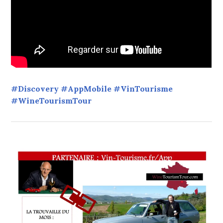
#Discovery #AppMobile #VinTourisme
#WineTourismTour