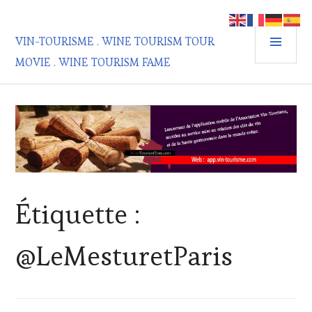
Aller
au
MEN
contenu
VIN-TOURISME . WINE TOURISM TOUR
PRIN
principal
MOVIE . WINE TOURISM FAME
Étiquette :
@LeMesturetParis