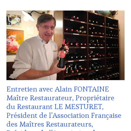
ACTUALITÉS
,
CLUB
:
WINE
TASTING
VOUCHER
,
DOMAINE
VITICOLE,
ADHÉRENT,
VIN
TOURISME
,
EDITION
LES
CLÉS
Entretien avec Alain FONTAINE
DU
VIN
Maître Restaurateur, Propriétaire
ET
du Restaurant LE MESTURET,
DE
LA
Président de l’Association Française
HAUTE
des Maîtres Restaurateurs,
GASTRONOMIE
FRANÇAISE
,