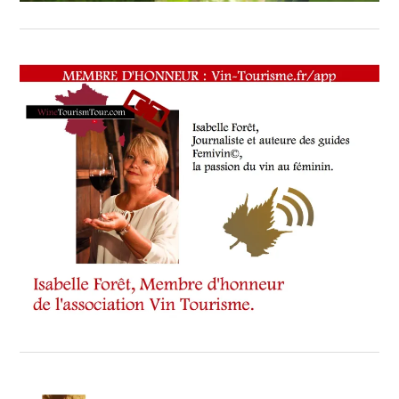
MOVIE
PARTENAIRES
VIN
TOURISME
,
RESTAURATEUR,
CHEF,
CUISINIER,
ŒNOLOGUE,
SOMMELIER
,
SPOT
BY
,
VIGNOBLES
,
WINE
TASTING
VOUCHER
,
WINE
TOURISM
FAME
,
WINETASTINGVOUCHER.COM