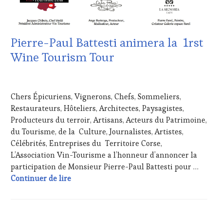
TOURISME
,
VOUCHER
,
EDITION
WINE
LES
TOURISM
CLÉS
FAME
,
Pierre-Paul Battesti animera la 1rst
DU
WINE
VIN
TOURISM
Wine Tourism Tour
ET
TOUR
,
DE
WINETASTINGVOUCHER.COM
8
LA
AVRIL
HAUTE
Chers Épicuriens, Vignerons, Chefs, Sommeliers,
2019
GASTRONOMIE
Restaurateurs, Hôteliers, Architectes, Paysagistes,
FRANÇAISE
,
Producteurs du terroir, Artisans, Acteurs du Patrimoine,
GUEST
,
INVITATIONS
du Tourisme, de la Culture, Journalistes, Artistes,
&
Célébrités, Entreprises du Territoire Corse,
DÉGUSTATIONS,
L’Association Vin-Tourisme a l’honneur d’annoncer la
WINE
participation de Monsieur Pierre-Paul Battesti pour …
TASTING
,
Pierre-Paul Battesti animera la 1rst Win
Continuer de lire
MÉDIAS,
PRESSE
ÉCRITE,
RADIO,
TV,