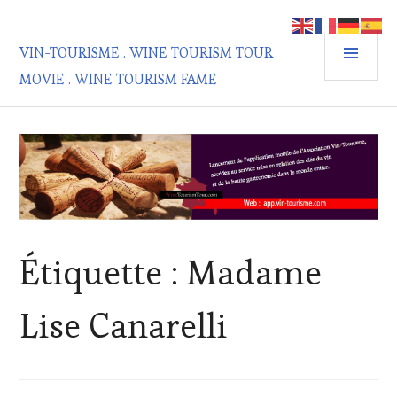
Aller
au
MEN
contenu
VIN-TOURISME . WINE TOURISM TOUR
PRIN
principal
MOVIE . WINE TOURISM FAME
Étiquette :
Madame
Lise Canarelli