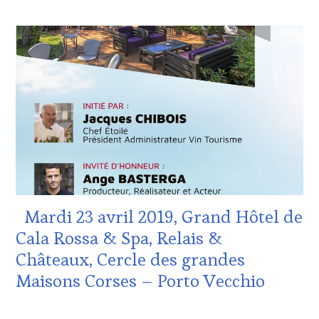
ACTUALITÉS
,
CLUB
:
WINE
TASTING
VOUCHER
,
CORSICA
,
CULTURAL
GUEST
,
DOMAINE
VITICOLE,
ADHÉRENT,
VIN
TOURISME
,
Mardi 23 avril 2019, Grand Hôtel de
FAMOUS
HOST
,
Cala Rossa & Spa, Relais &
GUEST
,
Châteaux, Cercle des grandes
INVITATIONS
&
Maisons Corses – Porto Vecchio
DÉGUSTATIONS,
WINE
13
TASTING
,