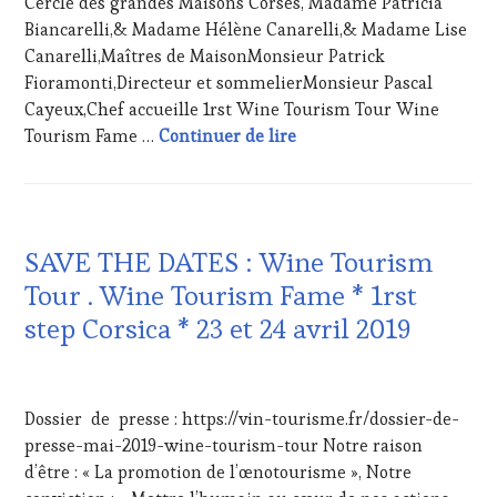
Cercle des grandes Maisons Corses, Madame Patricia
TOURISM
GASTRONOMIE
Biancarelli,& Madame Hélène Canarelli,& Madame Lise
TOUR
,
FRANÇAISE
,
Canarelli,Maîtres de MaisonMonsieur Patrick
WINETASTINGVOUCHER.COM
FAMOUS
Fioramonti,Directeur et sommelierMonsieur Pascal
HOST
,
Cayeux,Chef accueille 1rst Wine Tourism Tour Wine
GUEST
,
INVITATIONS
Wine Tourism Fame – 1rst
Tourism Fame …
Continuer de lire
&
DÉGUSTATIONS,
WINE
TASTING
,
ACTUALITÉS
,
MÉDIAS,
SAVE THE DATES : Wine Tourism
CLUB
PRESSE
:
ÉCRITE,
Tour . Wine Tourism Fame * 1rst
WINE
RADIO,
step Corsica * 23 et 24 avril 2019
TASTING
TV,
VOUCHER
,
WEB
,
CORSICA
,
OENOTOURISME
,
13
DOMAINE
PARTENAIRES
MARS
VITICOLE,
Dossier de presse : https://vin-tourisme.fr/dossier-de-
VIN
2019
ADHÉRENT,
TOURISME
,
presse-mai-2019-wine-tourism-tour Notre raison
VIN
RESTAURATEUR,
d’être : « La promotion de l’œnotourisme », Notre
TOURISME
,
CHEF,