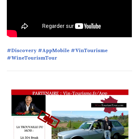
#Discovery #AppMobile #VinTourisme
#WineTourismTour