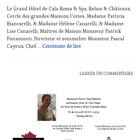
AVRIL
MÉDIAS,
Le Grand Hôtel de Cala Rossa & Spa, Relais & Châteaux,
2019
PRESSE
Cercle des grandes Maisons Corses, Madame Patricia
ÉCRITE,
Biancarelli, & Madame Hélène Canarelli, & Madame
RADIO,
TV,
Lise Canarelli, Maîtres de Maison Monsieur Patrick
WEB
,
Fioramonti, Directeur et sommelier Monsieur Pascal
OENOTOURISME
,
Mardi 23 avril 2019, Gran
Cayeux, Chef …
Continuer de lire
PARTENAIRES
VIN
TOURISME
,
RESTAURATEUR,
ACTUALITÉS
,
LAISSER UN COMMENTAIRE
CHEF,
CLUB
CUISINIER,
:
ŒNOLOGUE,
WINE
SOMMELIER
,
TASTING
SALONS
VOUCHER
,
INTERNATIONAUX
,
CORSICA
,
SPOT
DOMAINE
BY
,
VITICOLE,
VIGNOBLES
,
ADHÉRENT,
WINE
VIN
TASTING