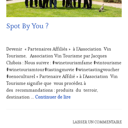
SALONS
INTERNATIONAUX
,
VIGNOBLES
,
WINE
Spot By You ?
TASTING
VOUCHER
,
WINE
4
TOURISM
AOÛT
FAME
,
Devenir « Partenaires Affiliés » à l’Association Vin
2016
WINE
Tourisme, Association Vin Tourisme par Jacques
TOURISM
Chibois : Nous suivre : #winetourismfame #vintourisme
TOUR
,
#winetourismtour#tastingmovie #winetastingvoucher
WINETASTINGVOUCHER.COM
#oenoculturel « Partenaire Affilié » à l’Association Vin
Tourisme signifie que vous procédez à
des recommandations : produits du terroir,
Spot By You ?
destination …
Continuer de lire
ACTUALITÉS
,
LAISSER UN COMMENTAIRE
EDITION