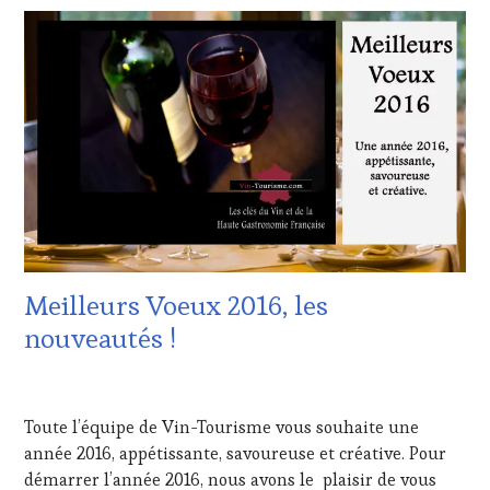
LES
CLÉS
DU
VIN
ET
DE
LA
HAUTE
GASTRONOMIE
FRANÇAISE
,
INVITATIONS
&
DÉGUSTATIONS,
Meilleurs Voeux 2016, les
WINE
TASTING
,
nouveautés !
RESTAURATEUR,
CHEF,
12
CUISINIER,
JANVIER
ŒNOLOGUE,
Toute l’équipe de Vin-Tourisme vous souhaite une
2016
SOMMELIER
,
année 2016, appétissante, savoureuse et créative. Pour
VIGNOBLES
démarrer l’année 2016, nous avons le plaisir de vous