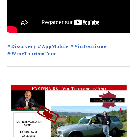
#Discovery #AppMobile #VinTourisme
#WineTourismTour