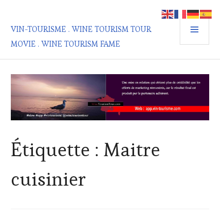
Aller
au
MEN
contenu
VIN-TOURISME . WINE TOURISM TOUR
PRIN
principal
MOVIE . WINE TOURISM FAME
Étiquette :
Maitre
cuisinier