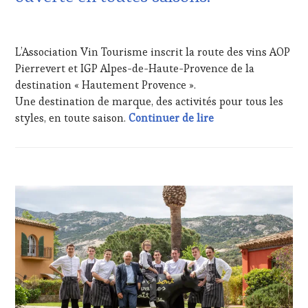
INVITATIONS
&
2
DÉGUSTATIONS,
DÉCEMBRE
L’Association Vin Tourisme inscrit la route des vins AOP
WINE
2021
TASTING
,
Pierrevert et IGP Alpes-de-Haute-Provence de la
MÉDIAS,
destination « Hautement Provence ».
PRESSE
Une destination de marque, des activités pour tous les
ÉCRITE,
« Irresistible » un
styles, en toute saison.
Continuer de lire
RADIO,
TV,
WEB
,
OENOTOURISME
,
PARTENAIRES
OENOTOURISME
,
VIN
SPOT
TOURISME
,
BY
,
PRODUCTEURS
TASTING
TERROIR
,
MOVIE
RESTAURATEUR,
CHEF,
CUISINIER,
ŒNOLOGUE,
SOMMELIER
,