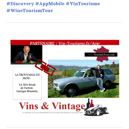
#Discovery #AppMobile #VinTourisme
#WineTourismTour