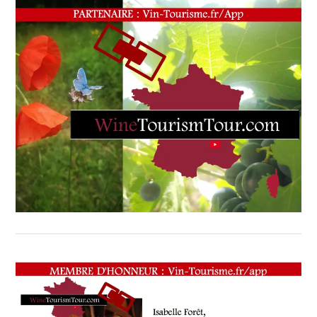
WEB
,
OENOTOURISME
,
PARTENAIRES
VIN
TOURISME
,
RESTAURATEUR,
CHEF,
CUISINIER,
ŒNOLOGUE,
SOMMELIER
,
VIGNOBLES
,
WINE
TASTING
VOUCHER
,
WINE
TOURISM
FAME
,
WINETASTINGVOUCHER.COM