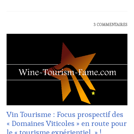
ACTUALITÉS
,
3 COMMENTAIRES
CLUB
:
WINE
TASTING
VOUCHER
,
DOMAINE
VITICOLE,
ADHÉRENT,
VIN
TOURISME
,
EDITION
LES
CLÉS
DU
Vin Tourisme : Focus prospectif des
VIN
ET
« Domaines Viticoles » en route pour
DE
le « tourisme expérientiel » !
LA