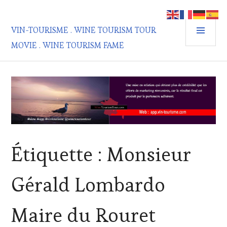
Aller
au
MEN
contenu
VIN-TOURISME . WINE TOURISM TOUR
PRIN
principal
MOVIE . WINE TOURISM FAME
Étiquette :
Monsieur
Gérald Lombardo
Maire du Rouret