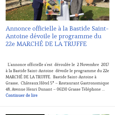
VOUCHER
,
TOURISME
,
WINE
EDITION
TOURISM
LES
FAME
,
CLÉS
WINETASTINGVOUCHER.COM
DU
Annonce officielle à la Bastide Saint-
VIN
ET
Antoine dévoile le programme du
DE
22e MARCHÉ DE LA TRUFFE
LA
HAUTE
GASTRONOMIE
3
FRANÇAISE
,
NOVEMBRE
L’annonce officielle s’est déroulée le 2 Novembre 2017
INVITATIONS
2017
&
à la Bastide Saint-Antoine dévoile le programme du 22e
DÉGUSTATIONS,
MARCHÉ DE LA TRUFFE. Bastide Saint-Antoine à
WINE
Grasse, Châteaux Hôtel 5* – Restaurant Gastronomique
TASTING
,
48, Avenue Henri Dunant – 06130 Grasse Téléphone …
MÉDIAS,
Annonce officielle à la Bastide Saint-An
Continuer de lire
PRESSE
ÉCRITE,
RADIO,
TV,