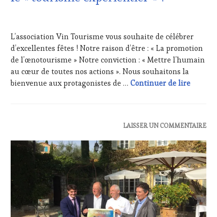
HAUTE
GASTRONOMIE
24
FRANÇAISE
,
DÉCEMBRE
L’association Vin Tourisme vous souhaite de célébrer
INVITATIONS
2017
&
d’excellentes fêtes ! Notre raison d’être : « La promotion
DÉGUSTATIONS,
de l’œnotourisme » Notre conviction : « Mettre l’humain
WINE
au cœur de toutes nos actions ». Nous souhaitons la
TASTING
,
Vin Tou
bienvenue aux protagonistes de …
Continuer de lire
OENOTOURISME
,
PARTENAIRES
VIN
TOURISME
,
RESTAURATEUR,
ACTUALITÉS
,
LAISSER UN COMMENTAIRE
CHEF,
CLUB
CUISINIER,
:
ŒNOLOGUE,
WINE
SOMMELIER
,
TASTING
SALONS
VOUCHER
,
INTERNATIONAUX
,
DOMAINE
VIGNOBLES
,
VITICOLE,
WINE
ADHÉRENT,
TASTING
VIN