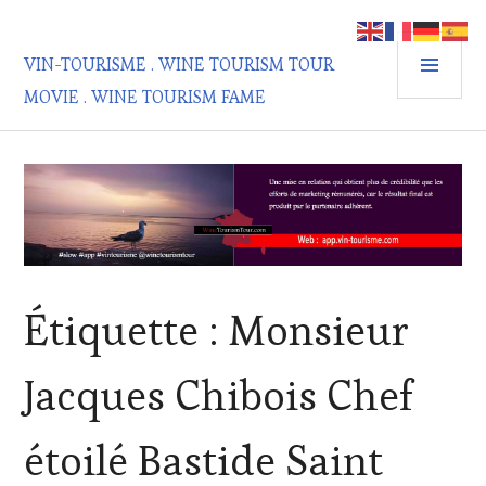
Aller
au
MEN
contenu
VIN-TOURISME . WINE TOURISM TOUR
PRIN
principal
MOVIE . WINE TOURISM FAME
Étiquette :
Monsieur
Jacques Chibois Chef
étoilé Bastide Saint