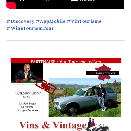
#Discovery #AppMobile #VinTourisme
#WineTourismTour