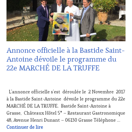
VIGNOBLES
,
VITICOLE,
WINE
ADHÉRENT,
TASTING
VIN
VOUCHER
,
TOURISME
,
WINE
EDITION
TOURISM
LES
FAME
,
CLÉS
WINETASTINGVOUCHER.COM
DU
Annonce officielle à la Bastide Saint-
VIN
ET
Antoine dévoile le programme du
DE
22e MARCHÉ DE LA TRUFFE
LA
HAUTE
GASTRONOMIE
3
FRANÇAISE
,
NOVEMBRE
L’annonce officielle s’est déroulée le 2 Novembre 2017
INVITATIONS
2017
&
à la Bastide Saint-Antoine dévoile le programme du 22e
DÉGUSTATIONS,
MARCHÉ DE LA TRUFFE. Bastide Saint-Antoine à
WINE
Grasse, Châteaux Hôtel 5* – Restaurant Gastronomique
TASTING
,
48, Avenue Henri Dunant – 06130 Grasse Téléphone …
MÉDIAS,
Annonce officielle à la Bastide Saint-An
Continuer de lire
PRESSE