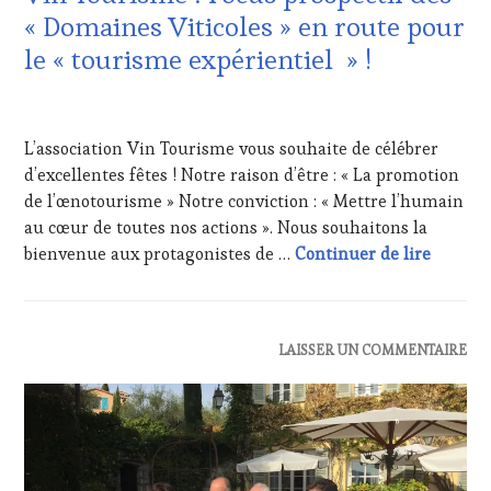
ET
« Domaines Viticoles » en route pour
DE
le « tourisme expérientiel » !
LA
HAUTE
GASTRONOMIE
24
FRANÇAISE
,
DÉCEMBRE
L’association Vin Tourisme vous souhaite de célébrer
INVITATIONS
2017
&
d’excellentes fêtes ! Notre raison d’être : « La promotion
DÉGUSTATIONS,
de l’œnotourisme » Notre conviction : « Mettre l’humain
WINE
au cœur de toutes nos actions ». Nous souhaitons la
TASTING
,
Vin Tou
bienvenue aux protagonistes de …
Continuer de lire
OENOTOURISME
,
PARTENAIRES
VIN
TOURISME
,
RESTAURATEUR,
ACTUALITÉS
,
LAISSER UN COMMENTAIRE
CHEF,
CLUB
CUISINIER,
:
ŒNOLOGUE,
WINE
SOMMELIER
,
TASTING
SALONS
VOUCHER
,
INTERNATIONAUX
,
DOMAINE