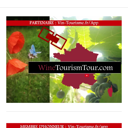
ÉCRITE,
RADIO,
TV,
WEB
,
OENOTOURISME
,
PARTENAIRES
VIN
TOURISME
,
RESTAURATEUR,
CHEF,
CUISINIER,
ŒNOLOGUE,
SOMMELIER
,
VIGNOBLES
,
WINE
TASTING
VOUCHER
,
WINE
TOURISM
FAME
,
WINETASTINGVOUCHER.COM