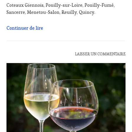
SALONS
Coteaux Giennois, Pouilly-sur-Loire, Pouilly-Fumé,
INTERNATIONAUX
,
Sancerre, Menetou-Salon, Reuilly, Quincy.
VIGNOBLES
,
WINE
TASTING
Week-end 16/17 octobre 2021 la Foire d’Aut
Continuer de lire
VOUCHER
,
WINE
TOURISM
FAME
,
ACTUALITÉS
,
LAISSER UN COMMENTAIRE
WINE
OENOTOURISME
,
TOURISM
VIGNOBLES
TOUR