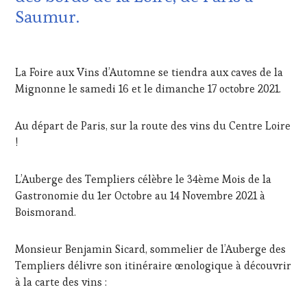
INVITATIONS
Saumur.
&
DÉGUSTATIONS,
10
WINE
OCTOBRE
TASTING
,
La Foire aux Vins d’Automne se tiendra aux caves de la
2021
MÉDIAS,
Mignonne le samedi 16 et le dimanche 17 octobre 2021.
PRESSE
ÉCRITE,
RADIO,
Au départ de Paris, sur la route des vins du Centre Loire
TV,
!
WEB
,
OENOTOURISME
,
PARTENAIRES
L’Auberge des Templiers célèbre le 34ème Mois de la
VIN
Gastronomie du 1er Octobre au 14 Novembre 2021 à
TOURISME
,
Boismorand.
PRODUCTEURS
TERROIR
,
RESTAURATEUR,
Monsieur Benjamin Sicard, sommelier de l’Auberge des
CHEF,
Templiers délivre son itinéraire œnologique à découvrir
CUISINIER,
à la carte des vins :
ŒNOLOGUE,
SOMMELIER
,