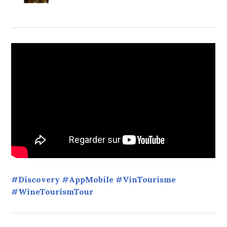
#Discovery #AppMobile #VinTourisme
#WineTourismTour