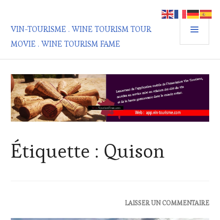
Aller
au
MEN
contenu
VIN-TOURISME . WINE TOURISM TOUR
PRIN
principal
MOVIE . WINE TOURISM FAME
Étiquette :
Quison
ACTUALITÉS
,
LAISSER UN COMMENTAIRE
CLUB