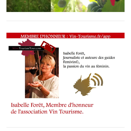
WINE
TASTING
VOUCHER
,
WINE
TOURISM
FAME
,
WINE
TOURISM
TOUR
,
WINETASTINGVOUCHER.COM