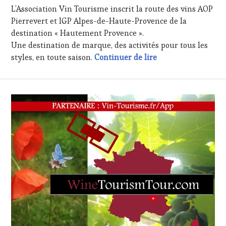
DÉCEMBRE
L’Association Vin Tourisme inscrit la route des vins AOP
WINE
2021
TASTING
,
Pierrevert et IGP Alpes-de-Haute-Provence de la
MÉDIAS,
destination « Hautement Provence ».
PRESSE
Une destination de marque, des activités pour tous les
ÉCRITE,
« Irresistible » un
styles, en toute saison.
Continuer de lire
RADIO,
TV,
WEB
,
OENOTOURISME
,
PARTENAIRES
VIN
TOURISME
,
PRODUCTEURS
TERROIR
,
RESTAURATEUR,
CHEF,
CUISINIER,
ŒNOLOGUE,
SOMMELIER
,
SALONS
INTERNATIONAUX
,
VIGNOBLES
,