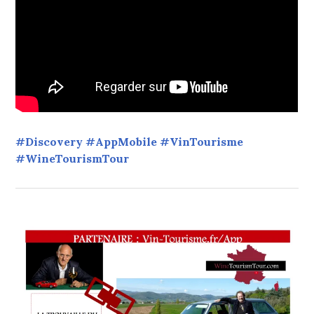
#Discovery #AppMobile #VinTourisme
#WineTourismTour